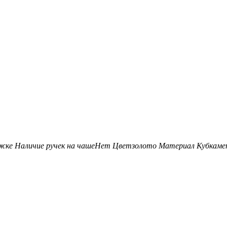
ожке
Наличие ручек на чаше
Нет
Цвет
золото
Материал Кубка
ме