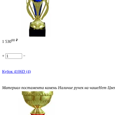
00
₽
1 530
+
−
Кубок 4106D (4)
Материал постамента
камень
Наличие ручек на чаше
Нет
Цве