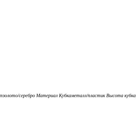
т
золото/серебро
Материал Кубка
металл/пластик
Высота кубка,