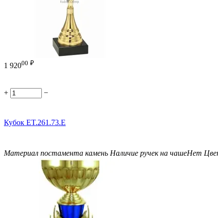
00
₽
1 920
+
−
Кубок ET.261.73.E
Материал постамента
камень
Наличие ручек на чаше
Нет
Цве