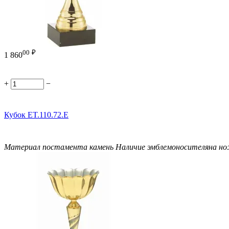
00
₽
1 860
+
−
Кубок ET.110.72.E
Материал постамента
камень
Наличие эмблемоносителя
на н