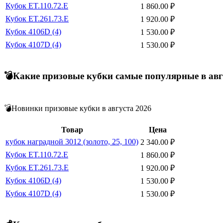
Кубок ET.110.72.E
1 860.00
₽
Кубок ET.261.73.E
1 920.00
₽
Кубок 4106D (4)
1 530.00
₽
Кубок 4107D (4)
1 530.00
₽
💣Какие призовые кубки самые популярные в авг
💣Новинки призовые кубки в августа 2026
Товар
Цена
кубок наградной 3012 (золото, 25, 100)
2 340.00
₽
Кубок ET.110.72.E
1 860.00
₽
Кубок ET.261.73.E
1 920.00
₽
Кубок 4106D (4)
1 530.00
₽
Кубок 4107D (4)
1 530.00
₽