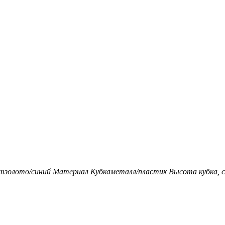
т
золото/синий
Материал Кубка
металл/пластик
Высота кубка, с