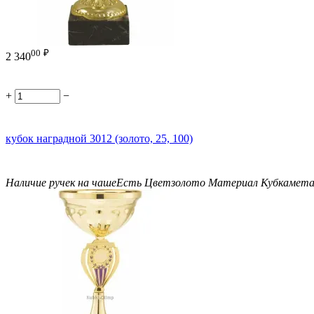
00
₽
2 340
+
−
кубок наградной 3012 (золото, 25, 100)
Наличие ручек на чаше
Есть
Цвет
золото
Материал Кубка
мета