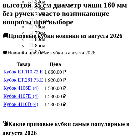
72см
высотой 35 см диаметр чаши 160 мм
74см
без ручек - часто возникающие
73см
вопросы при выборе
75.5см
76см
79см
🚚Призовые кубки новинки из августа 2026
80см
85см
87см
🚚Новинки призовые кубки в августа 2026
Товар
Цена
Кубок ET.110.72.E
1 860.00
₽
Кубок ET.261.73.E
1 920.00
₽
Кубок 4106D (4)
1 530.00
₽
Кубок 4107D (4)
1 530.00
₽
Кубок 4110D (4)
1 530.00
₽
💣Какие призовые кубки самые популярные в
августа 2026