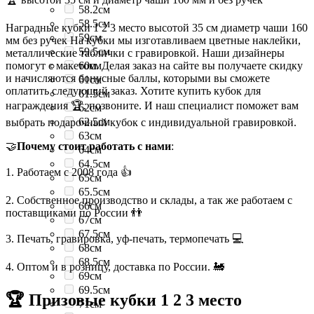
58.2см
58.5см
Наградные кубки 1 2 3 место высотой 35 см диаметр чаши 160
59см
мм без ручек На кубки мы изготавливаем цветные наклейки,
59.5см
металлические таблички с гравировкой. Наши дизайнеры
помогут с макетом. Делая заказ на сайте вы получаете скидку
60см
и начисляются бонусные баллы, которыми вы сможете
61см
оплатить следующий заказ. Хотите купить кубок для
61.5см
награждения 🏆, позвоните. И наш специалист поможет вам
62см
62.5см
выбрать подарочный кубок с индивидуальной гравировкой.
63см
🤝
Почему стоит работать с нами
:
64см
64.5см
1. Работаем с 2008 года 👍
65см
65.5см
2. Собственное производство и склады, а так же работаем с
66см
поставщиками по России 👬
67см
67.5см
3. Печать, гравировка, уф-печать, термопечать 💻
68см
68.5см
4. Оптом и в розницу, доставка по России. 🚂
69см
69.5см
🏆 Призовые кубки 1 2 3 место
71см