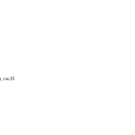
, см.
35