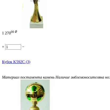
00
₽
1 270
+
−
Кубок K592C (3)
Материал постамента
камень
Наличие эмблемоносителя
на н