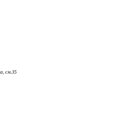
а, см.
35