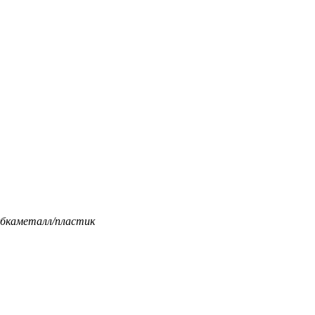
бка
металл/пластик