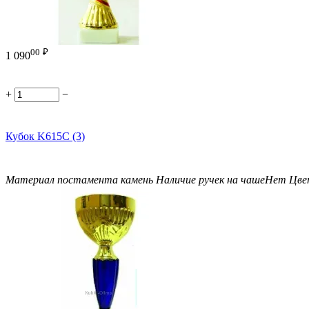
00
₽
1 090
+
−
Кубок K615C (3)
Материал постамента
камень
Наличие ручек на чаше
Нет
Цве