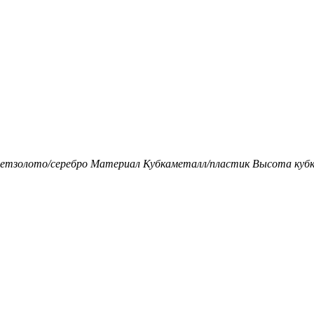
ет
золото/серебро
Материал Кубка
металл/пластик
Высота кубк