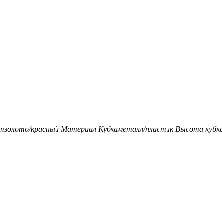
т
золото/красный
Материал Кубка
металл/пластик
Высота кубка