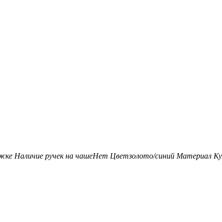
ожке
Наличие ручек на чаше
Нет
Цвет
золото/синий
Материал Ку