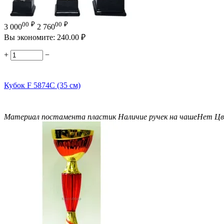
00
₽
00
₽
3 000
2 760
Вы экономите:
240.00
₽
+
−
Кубок F 5874C (35 см)
Материал постамента
пластик
Наличие ручек на чаше
Нет
Цв