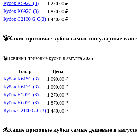
Кубок K592C (3)
1 270.00
₽
Кубок K692C (3)
1 870.00
₽
Кубок C2100 G-C(3)
1 440.00
₽
💣Какие призовые кубки самые популярные в авг
💣Новинки призовые кубки в августа 2026
Товар
Цена
Кубок K615C (3)
1 090.00
₽
Кубок K613C (3)
1 090.00
₽
Кубок K592C (3)
1 270.00
₽
Кубок K692C (3)
1 870.00
₽
Кубок C2100 G-C(3)
1 440.00
₽
💰Какие призовые кубки самые дешевые в август