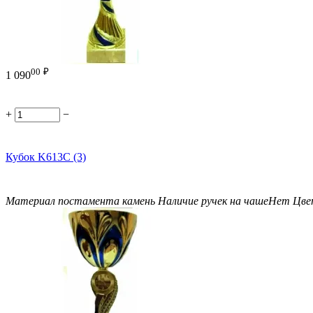
00
₽
1 090
+
−
Кубок K613C (3)
Материал постамента
камень
Наличие ручек на чаше
Нет
Цве