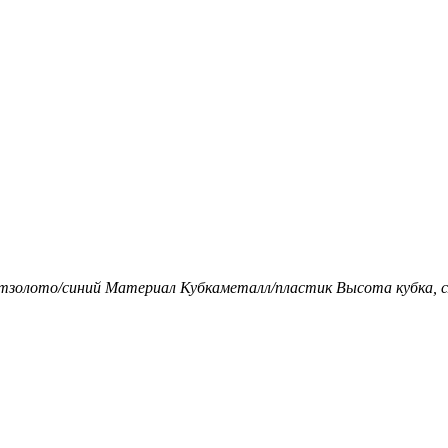
т
золото/синий
Материал Кубка
металл/пластик
Высота кубка, с