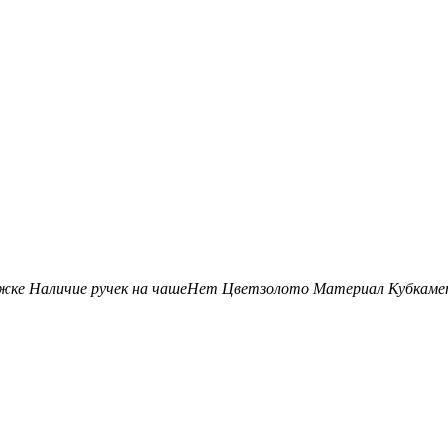
ожке
Наличие ручек на чаше
Нет
Цвет
золото
Материал Кубка
ме