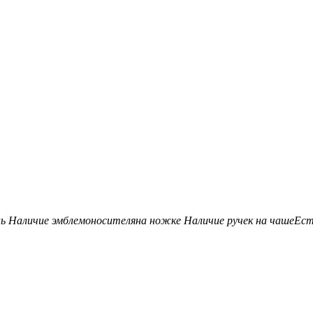
нь
Наличие эмблемоносителя
на ножке
Наличие ручек на чаше
Ес