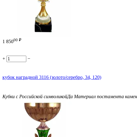
00
₽
1 850
+
−
кубок наградной 3116 (золото/серебро, 34, 120)
Кубки с Российской символикой
Да
Материал постамента
каме