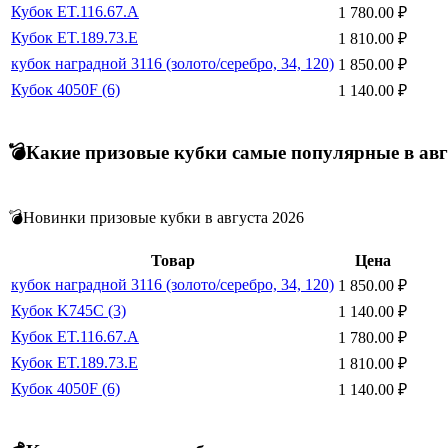
Кубок ET.116.67.A
1 780.00
₽
Кубок ET.189.73.E
1 810.00
₽
кубок наградной 3116 (золото/серебро, 34, 120)
1 850.00
₽
Кубок 4050F (6)
1 140.00
₽
💣Какие призовые кубки самые популярные в авг
💣Новинки призовые кубки в августа 2026
Товар
Цена
кубок наградной 3116 (золото/серебро, 34, 120)
1 850.00
₽
Кубок K745C (3)
1 140.00
₽
Кубок ET.116.67.A
1 780.00
₽
Кубок ET.189.73.E
1 810.00
₽
Кубок 4050F (6)
1 140.00
₽