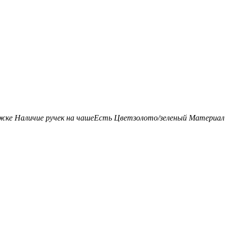
ожке
Наличие ручек на чаше
Есть
Цвет
золото/зеленый
Материал