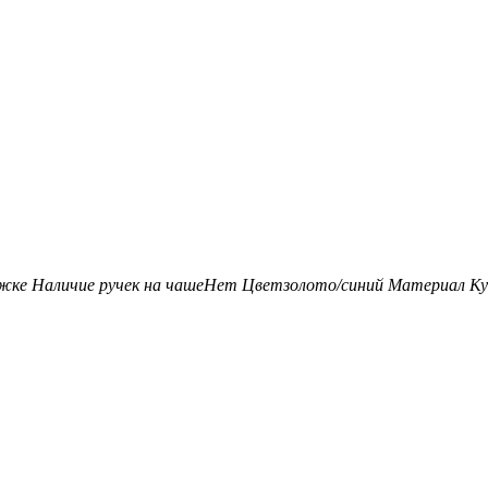
ожке
Наличие ручек на чаше
Нет
Цвет
золото/синий
Материал Ку