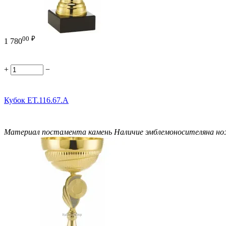
00
₽
1 780
+
−
Кубок ET.116.67.A
Материал постамента
камень
Наличие эмблемоносителя
на н