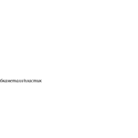
бка
металл/пластик