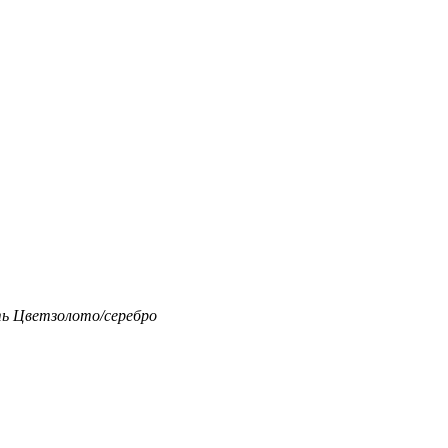
ть
Цвет
золото/серебро