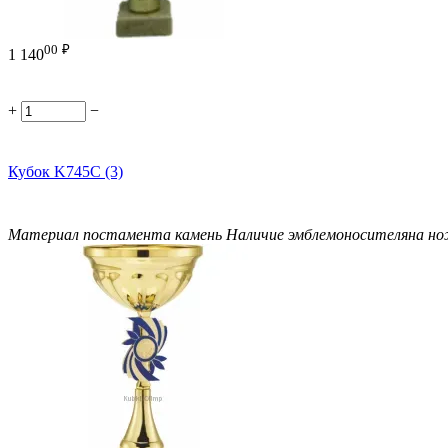
00
₽
1 140
+
−
Кубок K745C (3)
Материал постамента
камень
Наличие эмблемоносителя
на н