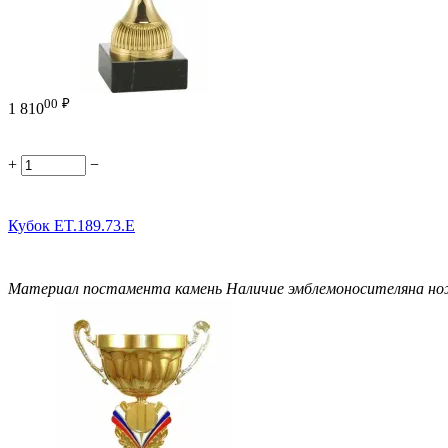
00
₽
1 810
+
−
Кубок ET.189.73.E
Материал постамента
камень
Наличие эмблемоносителя
на н