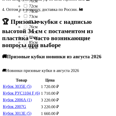
71см
72см
4. Оптом и в розницу, доставка по России. 🚂
74см
73см
🏆 Призовые кубки с надписью
75.5см
76см
высотой 34 см с постаментом из
79см
пластика - часто возникающие
80см
85см
вопросы при выборе
87см
🚚Призовые кубки новинки из августа 2026
🚚Новинки призовые кубки в августа 2026
Товар
Цена
Кубок 3035E (5)
1 720.00
₽
Кубок РУС1104 F (6)
1 710.00
₽
Кубок 2006A (1)
3 220.00
₽
Кубок 2007G
3 220.00
₽
Кубок 3013E (5)
1 660.00
₽