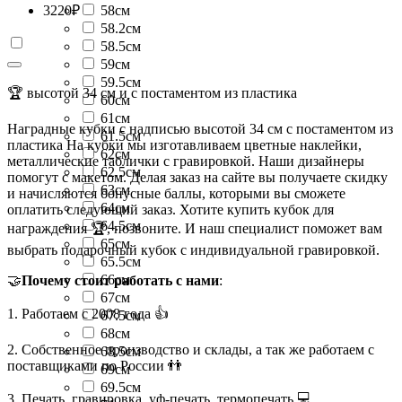
3220
₽
58см
58.2см
58.5см
59см
59.5см
🏆 высотой 34 см и с постаментом из пластика
60см
61см
Наградные кубки с надписью высотой 34 см с постаментом из
61.5см
пластика На кубки мы изготавливаем цветные наклейки,
62см
металлические таблички с гравировкой. Наши дизайнеры
62.5см
помогут с макетом. Делая заказ на сайте вы получаете скидку
63см
и начисляются бонусные баллы, которыми вы сможете
64см
оплатить следующий заказ. Хотите купить кубок для
64.5см
награждения 🏆, позвоните. И наш специалист поможет вам
65см
выбрать подарочный кубок с индивидуальной гравировкой.
65.5см
66см
🤝
Почему стоит работать с нами
:
67см
1. Работаем с 2008 года 👍
67.5см
68см
2. Собственное производство и склады, а так же работаем с
68.5см
поставщиками по России 👬
69см
69.5см
3. Печать, гравировка, уф-печать, термопечать 💻