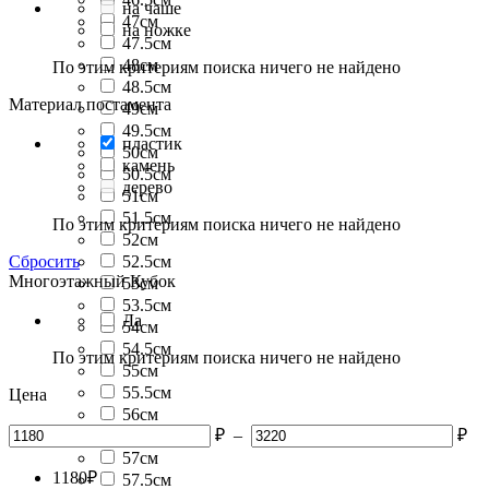
на чаше
47см
на ножке
47.5см
48см
По этим критериям поиска ничего не найдено
48.5см
Материал постамента
49см
49.5см
пластик
50см
камень
50.5см
дерево
51см
51.5см
По этим критериям поиска ничего не найдено
52см
Сбросить
52.5см
Многоэтажный Кубок
53см
53.5см
Да
54см
54.5см
По этим критериям поиска ничего не найдено
55см
55.5см
Цена
56см
₽
–
₽
56.5см
57см
1180
₽
57.5см