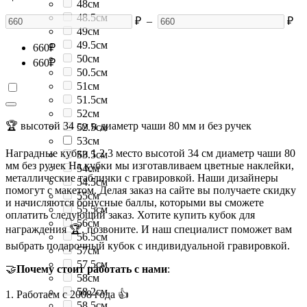
48см
48.5см
₽
–
₽
49см
49.5см
660
₽
50см
660
₽
50.5см
51см
51.5см
52см
🏆 высотой 34 см и диаметр чаши 80 мм и без ручек
52.5см
53см
Наградные кубки 1 2 3 место высотой 34 см диаметр чаши 80
53.5см
мм без ручек На кубки мы изготавливаем цветные наклейки,
54см
металлические таблички с гравировкой. Наши дизайнеры
54.5см
помогут с макетом. Делая заказ на сайте вы получаете скидку
55см
и начисляются бонусные баллы, которыми вы сможете
55.5см
оплатить следующий заказ. Хотите купить кубок для
56см
награждения 🏆, позвоните. И наш специалист поможет вам
56.5см
выбрать подарочный кубок с индивидуальной гравировкой.
57см
57.5см
🤝
Почему стоит работать с нами
:
58см
58.2см
1. Работаем с 2008 года 👍
58.5см