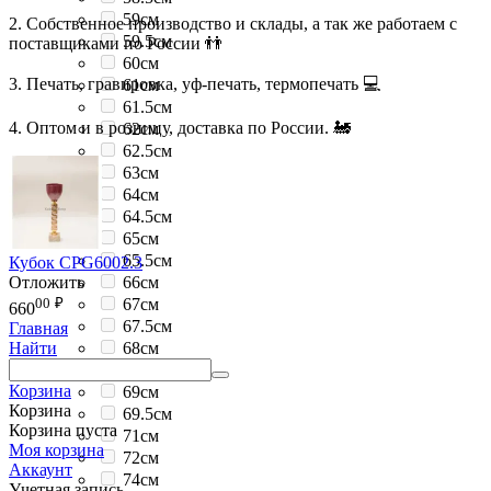
59см
2. Собственное производство и склады, а так же работаем с
59.5см
поставщиками по России 👬
60см
3. Печать, гравировка, уф-печать, термопечать 💻
61см
61.5см
4. Оптом и в розницу, доставка по России. 🚂
62см
62.5см
63см
64см
64.5см
65см
65.5см
Кубок CPG6002.3
Отложить
66см
00
₽
67см
660
67.5см
Главная
68см
Найти
68.5см
Корзина
69см
Корзина
69.5см
Корзина пуста
71см
Моя корзина
72см
Аккаунт
74см
Учетная запись