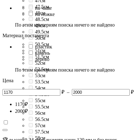
47см
47.5см
на чаше
48см
на ножке
48.5см
По этим критериям поиска ничего не найдено
49см
49.5см
Материал постамента
50см
50.5см
пластик
51см
камень
51.5см
дерево
52см
52.5см
По этим критериям поиска ничего не найдено
53см
Цена
53.5см
54см
₽
–
₽
54.5см
55см
1170
₽
55.5см
2000
₽
56см
56.5см
57см
57.5см
58см
🏆 высотой 34 см и диаметр чаши 120 мм и без ручек