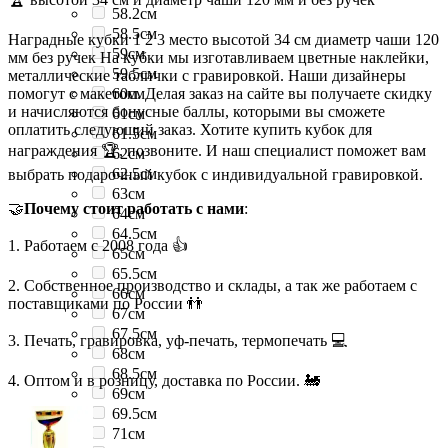
58.2см
58.5см
Наградные кубки 1 2 3 место высотой 34 см диаметр чаши 120
59см
мм без ручек На кубки мы изготавливаем цветные наклейки,
59.5см
металлические таблички с гравировкой. Наши дизайнеры
помогут с макетом. Делая заказ на сайте вы получаете скидку
60см
и начисляются бонусные баллы, которыми вы сможете
61см
оплатить следующий заказ. Хотите купить кубок для
61.5см
награждения 🏆, позвоните. И наш специалист поможет вам
62см
62.5см
выбрать подарочный кубок с индивидуальной гравировкой.
63см
🤝
Почему стоит работать с нами
:
64см
64.5см
1. Работаем с 2008 года 👍
65см
65.5см
2. Собственное производство и склады, а так же работаем с
66см
поставщиками по России 👬
67см
67.5см
3. Печать, гравировка, уф-печать, термопечать 💻
68см
68.5см
4. Оптом и в розницу, доставка по России. 🚂
69см
69.5см
71см