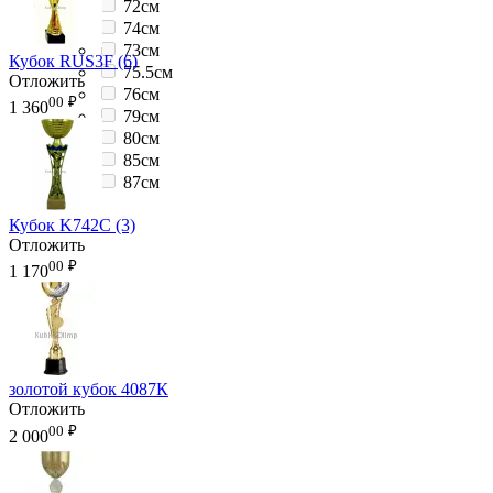
72см
74см
73см
Кубок RUS3F (6)
75.5см
Отложить
76см
00
₽
1 360
79см
80см
85см
87см
Кубок K742C (3)
Отложить
00
₽
1 170
золотой кубок 4087К
Отложить
00
₽
2 000