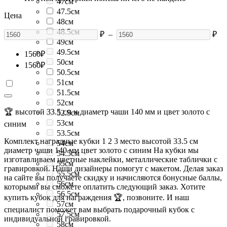
47см
47.5см
Цена
48см
48.5см
₽
–
₽
49см
49.5см
1560
₽
50см
1560
₽
50.5см
51см
51.5см
52см
🏆 высотой 33.5 см и диаметр чаши 140 мм и цвет золото с
52.5см
53см
синим
53.5см
Комплект наградные кубки 1 2 3 место высотой 33.5 см
54см
диаметр чаши 140 мм цвет золото с синим На кубки мы
54.5см
изготавливаем цветные наклейки, металлические таблички с
55см
гравировкой. Наши дизайнеры помогут с макетом. Делая заказ
55.5см
на сайте вы получаете скидку и начисляются бонусные баллы,
56см
которыми вы сможете оплатить следующий заказ. Хотите
56.5см
купить кубок для награждения 🏆, позвоните. И наш
57см
специалист поможет вам выбрать подарочный кубок с
57.5см
индивидуальной гравировкой.
58см