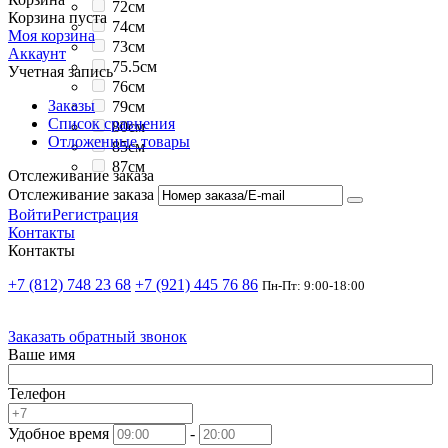
72см
Корзина пуста
74см
Моя корзина
73см
Аккаунт
75.5см
Учетная запись
76см
Заказы
79см
Список сравнения
80см
Отложенные товары
85см
87см
Отслеживание заказа
Отслеживание заказа
Войти
Регистрация
Контакты
Контакты
+7 (812) 748 23 68
+7 (921) 445 76 86
Пн-Пт: 9:00-18:00
Заказать обратный звонок
Ваше имя
Телефон
Удобное время
-