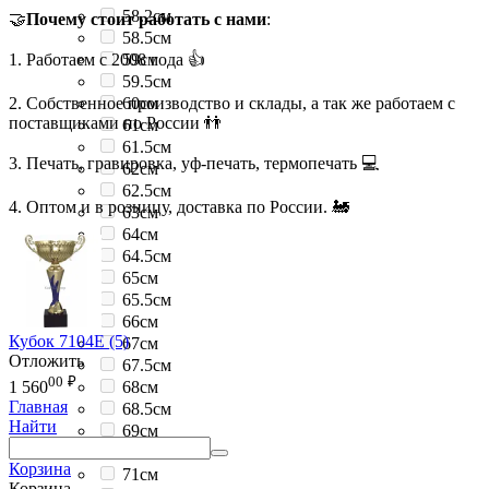
58.2см
🤝
Почему стоит работать с нами
:
58.5см
1. Работаем с 2008 года 👍
59см
59.5см
2. Собственное производство и склады, а так же работаем с
60см
поставщиками по России 👬
61см
61.5см
3. Печать, гравировка, уф-печать, термопечать 💻
62см
62.5см
4. Оптом и в розницу, доставка по России. 🚂
63см
64см
64.5см
65см
65.5см
66см
Кубок 7104E (5)
67см
Отложить
67.5см
00
₽
68см
1 560
Главная
68.5см
Найти
69см
69.5см
Корзина
71см
Корзина