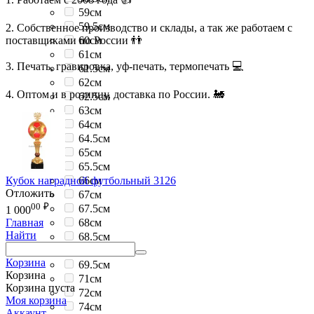
59см
59.5см
2. Собственное производство и склады, а так же работаем с
поставщиками по России 👬
60см
61см
3. Печать, гравировка, уф-печать, термопечать 💻
61.5см
62см
4. Оптом и в розницу, доставка по России. 🚂
62.5см
63см
64см
64.5см
65см
65.5см
Кубок наградной футбольный 3126
66см
Отложить
67см
00
₽
67.5см
1 000
68см
Главная
Найти
68.5см
69см
Корзина
69.5см
Корзина
71см
Корзина пуста
72см
Моя корзина
74см
Аккаунт