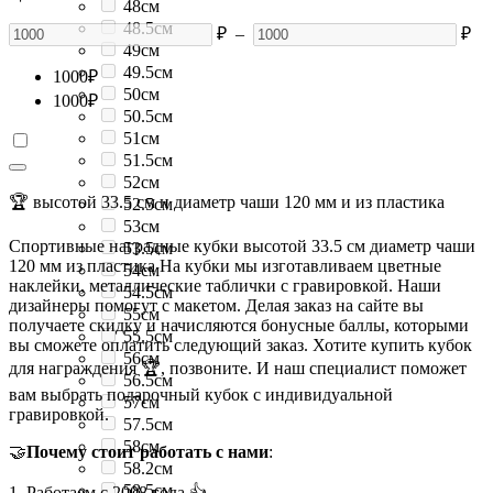
48см
48.5см
₽
–
₽
49см
49.5см
1000
₽
50см
1000
₽
50.5см
51см
51.5см
52см
🏆 высотой 33.5 см и диаметр чаши 120 мм и из пластика
52.5см
53см
Спортивные наградные кубки высотой 33.5 см диаметр чаши
53.5см
120 мм из пластика На кубки мы изготавливаем цветные
54см
наклейки, металлические таблички с гравировкой. Наши
54.5см
дизайнеры помогут с макетом. Делая заказ на сайте вы
55см
получаете скидку и начисляются бонусные баллы, которыми
55.5см
вы сможете оплатить следующий заказ. Хотите купить кубок
56см
для награждения 🏆, позвоните. И наш специалист поможет
56.5см
вам выбрать подарочный кубок с индивидуальной
57см
гравировкой.
57.5см
58см
🤝
Почему стоит работать с нами
:
58.2см
58.5см
1. Работаем с 2008 года 👍