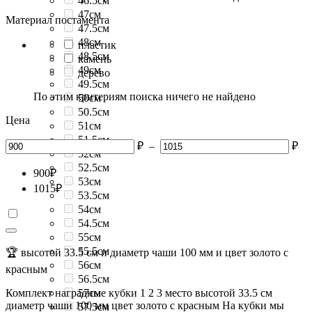
46.5см
47см
Материал постамента
47.5см
48см
пластик
48.5см
камень
49см
дерево
49.5см
По этим критериям поиска ничего не найдено
50см
50.5см
Цена
51см
51.5см
₽
–
₽
52см
52.5см
900
₽
53см
1015
₽
53.5см
54см
54.5см
55см
55.5см
🏆 высотой 33.5 см и диаметр чаши 100 мм и цвет золото с
56см
красным
56.5см
Комплект наградные кубки 1 2 3 место высотой 33.5 см
57см
диаметр чаши 100 мм цвет золото с красным На кубки мы
57.5см