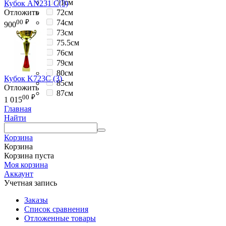
71см
Кубок AN231 C(3)
Отложить
72см
00
₽
74см
900
73см
75.5см
76см
79см
80см
Кубок K723C (3)
85см
Отложить
87см
00
₽
1 015
Главная
Найти
Корзина
Корзина
Корзина пуста
Моя корзина
Аккаунт
Учетная запись
Заказы
Список сравнения
Отложенные товары