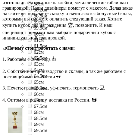
изготавливаем цветные наклейки, металлические таблички с
58см
гравировкой. Наши дизайнеры помогут с макетом. Делая заказ
58.2см
на сайте вы получаете скидку и начисляются бонусные баллы,
58.5см
которыми вы сможете оплатить следующий заказ. Хотите
59см
купить кубок для награждения 🏆, позвоните. И наш
59.5см
специалист поможет вам выбрать подарочный кубок с
60см
индивидуальной гравировкой.
61см
61.5см
🤝
Почему стоит работать с нами
:
62см
62.5см
1. Работаем с 2008 года 👍
63см
64см
2. Собственное производство и склады, а так же работаем с
64.5см
поставщиками по России 👬
65см
3. Печать, гравировка, уф-печать, термопечать 💻
65.5см
66см
4. Оптом и в розницу, доставка по России. 🚂
67см
67.5см
68см
68.5см
69см
69.5см