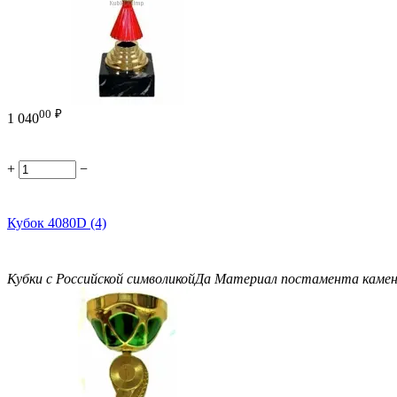
00
₽
1 040
+
−
Кубок 4080D (4)
Кубки с Российской символикой
Да
Материал постамента
каме