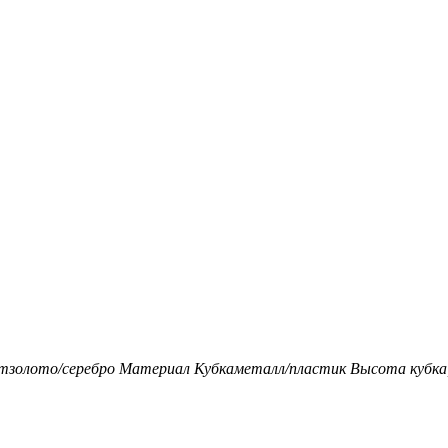
т
золото/серебро
Материал Кубка
металл/пластик
Высота кубка,