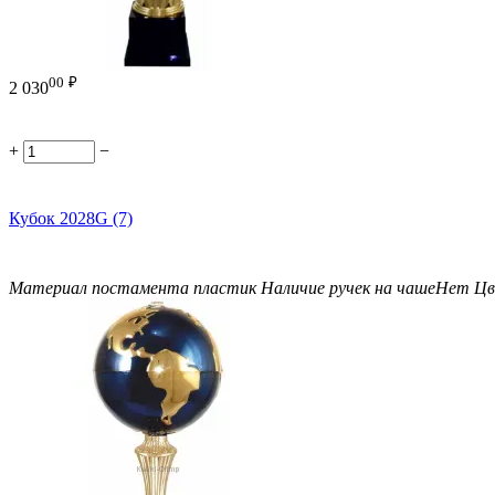
00
₽
2 030
+
−
Кубок 2028G (7)
Материал постамента
пластик
Наличие ручек на чаше
Нет
Цв