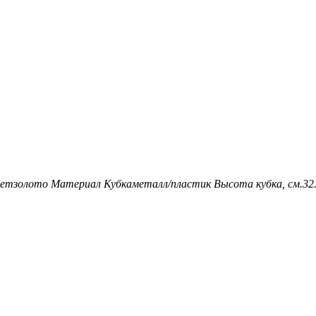
ет
золото
Материал Кубка
металл/пластик
Высота кубка, см.
32