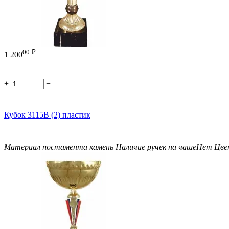
00
₽
1 200
+
−
Кубок 3115B (2) пластик
Материал постамента
камень
Наличие ручек на чаше
Нет
Цве