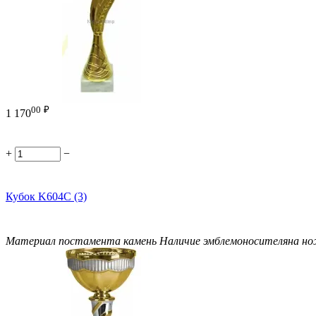
00
₽
1 170
+
−
Кубок K604C (3)
Материал постамента
камень
Наличие эмблемоносителя
на н