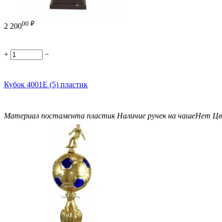
00
₽
2 200
+
−
Кубок 4001E (5) пластик
Материал постамента
пластик
Наличие ручек на чаше
Нет
Цв