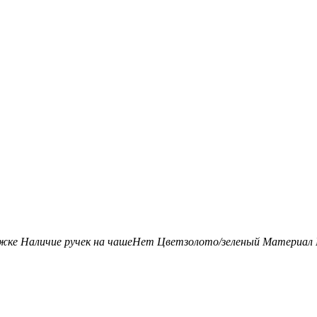
ожке
Наличие ручек на чаше
Нет
Цвет
золото/зеленый
Материал 