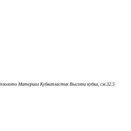
т
золото
Материал Кубка
пластик
Высота кубка, см.
32.5