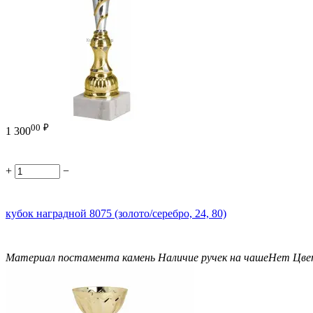
00
₽
1 300
+
−
кубок наградной 8075 (золото/серебро, 24, 80)
Материал постамента
камень
Наличие ручек на чаше
Нет
Цве