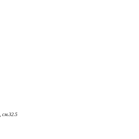
 см.
32.5