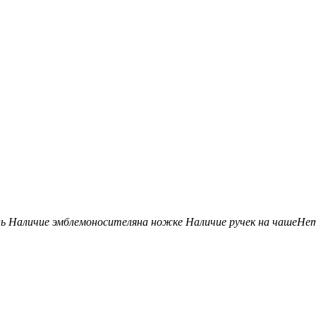
нь
Наличие эмблемоносителя
на ножке
Наличие ручек на чаше
Не