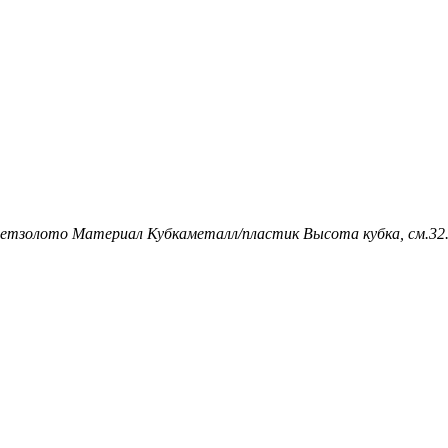
ет
золото
Материал Кубка
металл/пластик
Высота кубка, см.
32