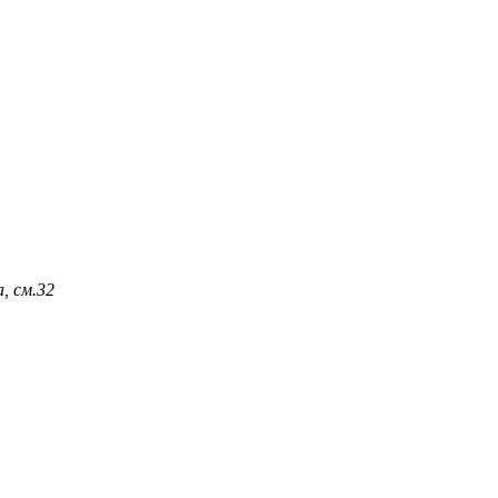
, см.
32