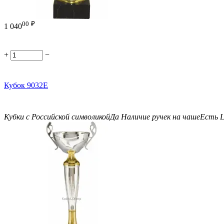
00
₽
1 040
+
−
Кубок 9032E
Кубки с Российской символикой
Да
Наличие ручек на чаше
Есть