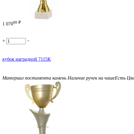
00
₽
1 070
+
−
кубок наградной 7115К
Материал постамента
камень
Наличие ручек на чаше
Есть
Цв