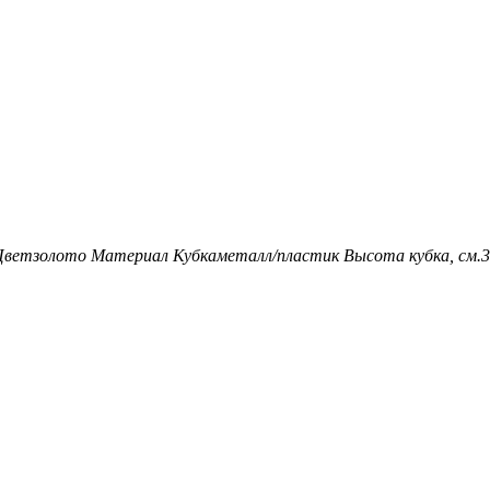
Цвет
золото
Материал Кубка
металл/пластик
Высота кубка, см.
3