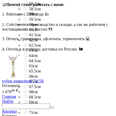
58.2см
🤝
Почему стоит работать с нами
:
58.5см
1. Работаем с 2008 года 👍
59см
59.5см
2. Собственное производство и склады, а так же работаем с
60см
поставщиками по России 👬
61см
61.5см
3. Печать, гравировка, уф-печать, термопечать 💻
62см
62.5см
4. Оптом и в розницу, доставка по России. 🚂
63см
64см
64.5см
65см
65.5см
66см
кубок наградной 7115К
67см
Отложить
67.5см
00
₽
68см
1 070
Главная
68.5см
Найти
69см
69.5см
Корзина
71см
Корзина