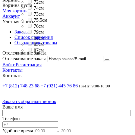
72см
Корзина пуста
74см
Моя корзина
73см
Аккаунт
75.5см
Учетная запись
76см
Заказы
79см
Список сравнения
80см
Отложенные товары
85см
87см
Отслеживание заказа
Отслеживание заказа
Войти
Регистрация
Контакты
Контакты
+7 (812) 748 23 68
+7 (921) 445 76 86
Пн-Пт: 9:00-18:00
Заказать обратный звонок
Ваше имя
Телефон
Удобное время
-