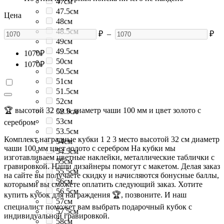
47см
47.5см
Цена
48см
48.5см
₽
–
₽
49см
49.5см
1070
₽
50см
1070
₽
50.5см
51см
51.5см
52см
🏆 высотой 32 см и диаметр чаши 100 мм и цвет золото с
52.5см
53см
серебром
53.5см
Комплект наградные кубки 1 2 3 место высотой 32 см диаметр
54см
чаши 100 мм цвет золото с серебром На кубки мы
54.5см
изготавливаем цветные наклейки, металлические таблички с
55см
гравировкой. Наши дизайнеры помогут с макетом. Делая заказ
55.5см
на сайте вы получаете скидку и начисляются бонусные баллы,
56см
которыми вы сможете оплатить следующий заказ. Хотите
56.5см
купить кубок для награждения 🏆, позвоните. И наш
57см
специалист поможет вам выбрать подарочный кубок с
57.5см
индивидуальной гравировкой.
58см