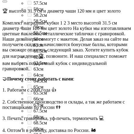
57.5см
58см
🏆 высотой 31.5 см и диаметр чаши 120 мм и цвет золото
58.2см
58.5см
Комплект наградные кубки 1 2 3 место высотой 31.5 см
59см
диаметр чаши 120 мм цвет золото На кубки мы изготавливаем
59.5см
цветные наклейки, металлические таблички с гравировкой.
Наши дизайнеры помогут с макетом. Делая заказ на сайте вы
60см
получаете скидку и начисляются бонусные баллы, которыми
61см
вы сможете оплатить следующий заказ. Хотите купить кубок
61.5см
для награждения 🏆, позвоните. И наш специалист поможет
62см
62.5см
вам выбрать подарочный кубок с индивидуальной
гравировкой.
63см
64см
🤝
Почему стоит работать с нами
:
64.5см
65см
1. Работаем с 2008 года 👍
65.5см
66см
2. Собственное производство и склады, а так же работаем с
67см
поставщиками по России 👬
67.5см
68см
3. Печать, гравировка, уф-печать, термопечать 💻
68.5см
69см
4. Оптом и в розницу, доставка по России. 🚂