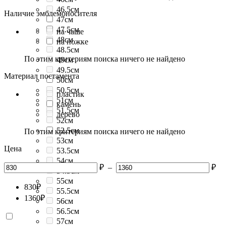
46.5см
Наличие эмблемоносителя
47см
47.5см
на чаше
48см
на ножке
48.5см
По этим критериям поиска ничего не найдено
49см
49.5см
Материал постамента
50см
50.5см
пластик
51см
камень
51.5см
дерево
52см
52.5см
По этим критериям поиска ничего не найдено
53см
Цена
53.5см
54см
₽
–
₽
54.5см
55см
830
₽
55.5см
1360
₽
56см
56.5см
57см