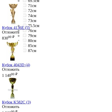
69.5см
71см
72см
74см
73см
75.5см
Кубок 4136E (5)
76см
Отложить
79см
00
₽
830
80см
85см
87см
Кубок 4043D (4)
Отложить
00
₽
1 140
Кубок K582C (3)
Отложить
00
₽