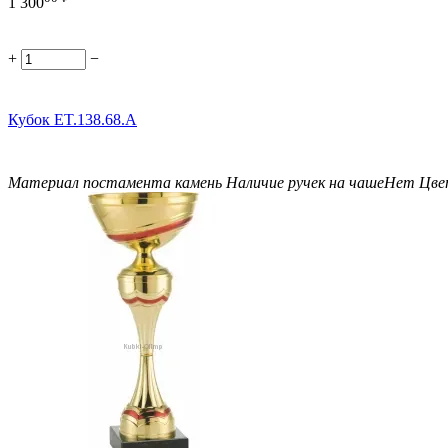
1 300
+
−
Кубок ET.138.68.A
Материал постамента
камень
Наличие ручек на чаше
Нет
Цве