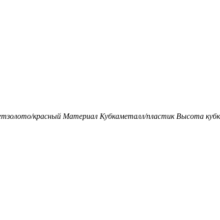
ет
золото/красный
Материал Кубка
металл/пластик
Высота кубка