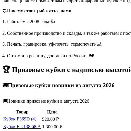
наш специалист поможет вам выбрать подарочный кубок с инд
🤝
Почему стоит работать с нами
:
1. Работаем с 2008 года 👍
2. Собственное производство и склады, а так же работаем с по
3. Печать, гравировка, уф-печать, термопечать 💻
4. Оптом и в розницу, доставка по России. 🚂
🏆 Призовые кубки с надписью высотой
🚚Призовые кубки новинки из августа 2026
🚚Новинки призовые кубки в августа 2026
Товар
Цена
Кубок P369D (4)
520.00
₽
Кубок ET.138.68.A
1 300.00
₽