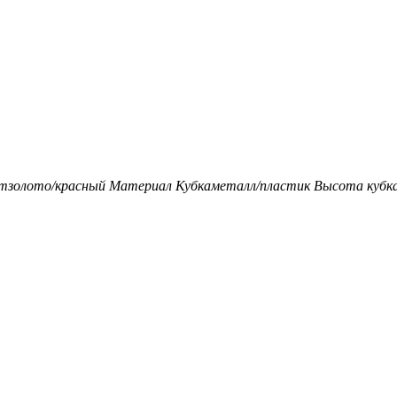
т
золото/красный
Материал Кубка
металл/пластик
Высота кубка