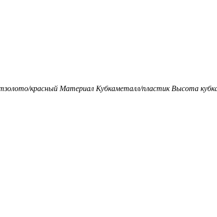
т
золото/красный
Материал Кубка
металл/пластик
Высота кубка