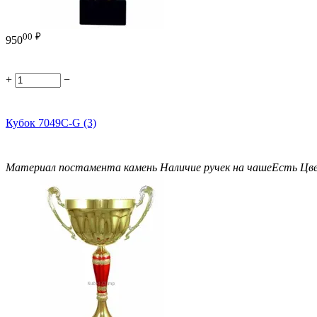
00
₽
950
+
−
Кубок 7049C-G (3)
Материал постамента
камень
Наличие ручек на чаше
Есть
Цв