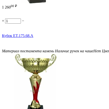
00
₽
1 260
+
−
Кубок ET.175.68.A
Материал постамента
камень
Наличие ручек на чаше
Нет
Цве