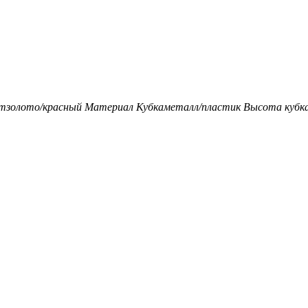
т
золото/красный
Материал Кубка
металл/пластик
Высота кубка