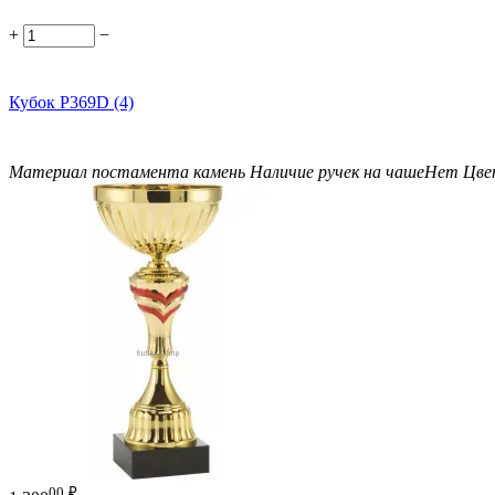
+
−
Кубок P369D (4)
Материал постамента
камень
Наличие ручек на чаше
Нет
Цве
00
₽