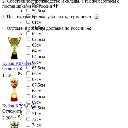
2. Собственное производство и склады, а так же работаем с
59см
поставщиками по России 👬
59.5см
60см
3. Печать, гравировка, уф-печать, термопечать 💻
61см
61.5см
4. Оптом и в розницу, доставка по России. 🚂
62см
62.5см
63см
64см
64.5см
65см
Кубок K678C (3)
65.5см
Отложить
66см
00
₽
1 130
67см
67.5см
68см
68.5см
69см
Кубок K796 C (3)
69.5см
Отложить
71см
00
₽
2 200
72см
74см