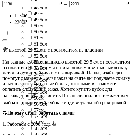
48см
₽
–
₽
48.5см
49см
1130
₽
49.5см
2200
₽
50см
50.5см
51см
51.5см
🏆 высотой 29.5 см и с постаментом из пластика
52см
52.5см
Наградные кубки с надписью высотой 29.5 см с постаментом
53см
из пластика На кубки мы изготавливаем цветные наклейки,
53.5см
металлические таблички с гравировкой. Наши дизайнеры
54см
помогут с макетом. Делая заказ на сайте вы получаете скидку
54.5см
и начисляются бонусные баллы, которыми вы сможете
55см
оплатить следующий заказ. Хотите купить кубок для
55.5см
награждения 🏆, позвоните. И наш специалист поможет вам
56см
выбрать подарочный кубок с индивидуальной гравировкой.
56.5см
57см
🤝
Почему стоит работать с нами
:
57.5см
58см
1. Работаем с 2008 года 👍
58.2см
58.5см