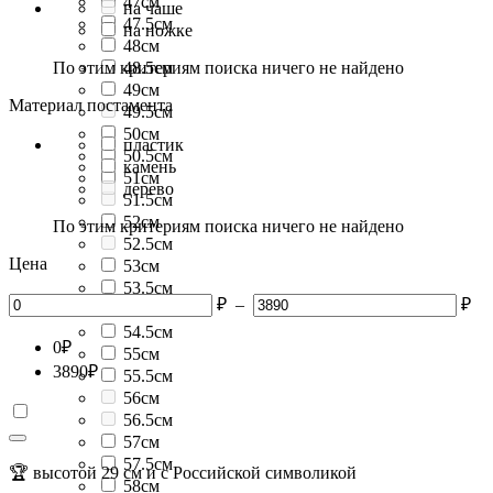
47см
на чаше
47.5см
на ножке
48см
По этим критериям поиска ничего не найдено
48.5см
49см
Материал постамента
49.5см
50см
пластик
50.5см
камень
51см
дерево
51.5см
52см
По этим критериям поиска ничего не найдено
52.5см
Цена
53см
53.5см
₽
–
₽
54см
54.5см
0
₽
55см
3890
₽
55.5см
56см
56.5см
57см
57.5см
🏆 высотой 29 см и с Российской символикой
58см