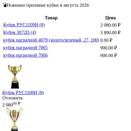
💣Новинки призовые кубки в августа 2026
Товар
Цена
Кубок РУС1109H (8)
2 080.00
₽
Кубок 3072D (4)
3 890.00
₽
кубок наградной 4079 (золото/зеленый, 27, 100)
0.00
₽
кубок наградной 7065
900.00
₽
кубок наградной 7066
900.00
₽
Кубок РУС1109H (8)
Отложить
00
₽
2 080