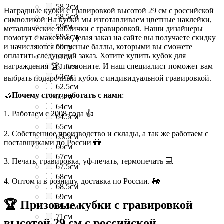
58.2см
Наградные кубки с гравировкой высотой 29 см с российской
58.5см
символикой На кубки мы изготавливаем цветные наклейки,
59см
металлические таблички с гравировкой. Наши дизайнеры
59.5см
помогут с макетом. Делая заказ на сайте вы получаете скидку
и начисляются бонусные баллы, которыми вы сможете
60см
оплатить следующий заказ. Хотите купить кубок для
61см
награждения 🏆, позвоните. И наш специалист поможет вам
61.5см
62см
выбрать подарочный кубок с индивидуальной гравировкой.
62.5см
🤝
Почему стоит работать с нами
:
63см
64см
1. Работаем с 2008 года 👍
64.5см
65см
2. Собственное производство и склады, а так же работаем с
65.5см
поставщиками по России 👬
66см
67см
3. Печать, гравировка, уф-печать, термопечать 💻
67.5см
68см
4. Оптом и в розницу, доставка по России. 🚂
68.5см
69см
🏆 Призовые кубки с гравировкой
69.5см
71см
высотой 29 см с российской