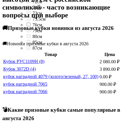
72см
символикой - часто возникающие
74см
73см
вопросы при выборе
75.5см
76см
🚚Призовые кубки новинки из августа 2026
79см
80см
85см
🚚Новинки призовые кубки в августа 2026
87см
Товар
Цена
Кубок РУС1109H (8)
2 080.00
₽
Кубок 3072D (4)
3 890.00
₽
кубок наградной 4079 (золото/зеленый, 27, 100)
0.00
₽
кубок наградной 7065
900.00
₽
кубок наградной 7066
900.00
₽
💣Какие призовые кубки самые популярные в
августа 2026