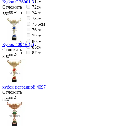
71см
Кубок CT6001.3
Отложить
72см
00
₽
74см
550
73см
75.5см
76см
79см
80см
Кубок 4094B (2)
85см
Отложить
87см
00
₽
890
кубок наградной 4097
Отложить
00
₽
820