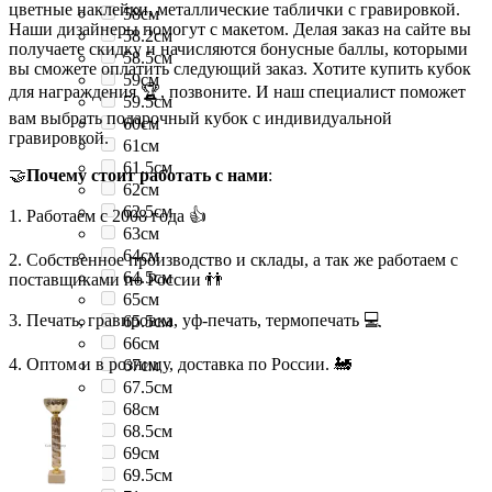
цветные наклейки, металлические таблички с гравировкой.
58см
Наши дизайнеры помогут с макетом. Делая заказ на сайте вы
58.2см
получаете скидку и начисляются бонусные баллы, которыми
58.5см
вы сможете оплатить следующий заказ. Хотите купить кубок
59см
для награждения 🏆, позвоните. И наш специалист поможет
59.5см
вам выбрать подарочный кубок с индивидуальной
60см
гравировкой.
61см
61.5см
🤝
Почему стоит работать с нами
:
62см
62.5см
1. Работаем с 2008 года 👍
63см
64см
2. Собственное производство и склады, а так же работаем с
64.5см
поставщиками по России 👬
65см
3. Печать, гравировка, уф-печать, термопечать 💻
65.5см
66см
4. Оптом и в розницу, доставка по России. 🚂
67см
67.5см
68см
68.5см
69см
69.5см