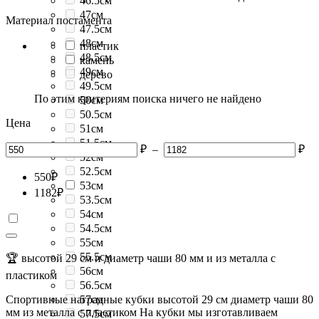
46.5см
47см
Материал постамента
47.5см
48см
пластик
48.5см
камень
49см
дерево
49.5см
По этим критериям поиска ничего не найдено
50см
50.5см
Цена
51см
51.5см
₽
–
₽
52см
52.5см
550
₽
53см
1182
₽
53.5см
54см
54.5см
55см
55.5см
🏆 высотой 29 см и диаметр чаши 80 мм и из металла с
56см
пластиком
56.5см
Спортивные наградные кубки высотой 29 см диаметр чаши 80
57см
мм из металла с пластиком На кубки мы изготавливаем
57.5см