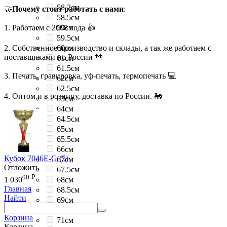
58.2см
🤝
Почему стоит работать с нами
:
58.5см
1. Работаем с 2008 года 👍
59см
59.5см
2. Собственное производство и склады, а так же работаем с
60см
поставщиками по России 👬
61см
61.5см
3. Печать, гравировка, уф-печать, термопечать 💻
62см
62.5см
4. Оптом и в розницу, доставка по России. 🚂
63см
64см
64.5см
65см
65.5см
66см
Кубок 7046E-G (5)
67см
Отложить
67.5см
00
₽
68см
1 030
Главная
68.5см
Найти
69см
69.5см
Корзина
71см
Корзина