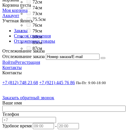
72см
Корзина пуста
74см
Моя корзина
73см
Аккаунт
75.5см
Учетная запись
76см
Заказы
79см
Список сравнения
80см
Отложенные товары
85см
87см
Отслеживание заказа
Отслеживание заказа
Войти
Регистрация
Контакты
Контакты
+7 (812) 748 23 68
+7 (921) 445 76 86
Пн-Пт: 9:00-18:00
Заказать обратный звонок
Ваше имя
Телефон
Удобное время
-