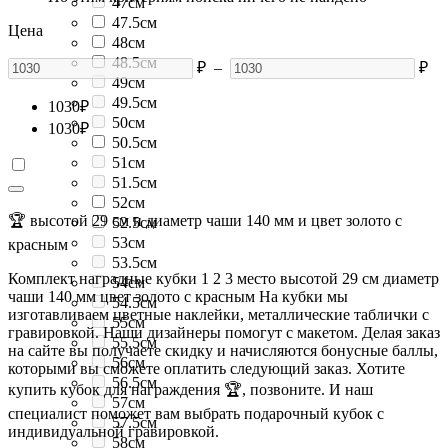
47см
47.5см
Цена
48см
48.5см
₽
–
₽
49см
49.5см
1030
₽
50см
1030
₽
50.5см
51см
51.5см
52см
🏆 высотой 29 см и диаметр чаши 140 мм и цвет золото с
52.5см
53см
красным
53.5см
Комплект наградные кубки 1 2 3 место высотой 29 см диаметр
54см
чаши 140 мм цвет золото с красным На кубки мы
54.5см
изготавливаем цветные наклейки, металлические таблички с
55см
гравировкой. Наши дизайнеры помогут с макетом. Делая заказ
55.5см
на сайте вы получаете скидку и начисляются бонусные баллы,
56см
которыми вы сможете оплатить следующий заказ. Хотите
56.5см
купить кубок для награждения 🏆, позвоните. И наш
57см
специалист поможет вам выбрать подарочный кубок с
57.5см
индивидуальной гравировкой.
58см