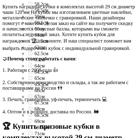
58.2см
Купить наградные кубки в комплектах высотой 29 см диаметр
58.5см
чаши 120 мм На кубки мы изготавливаем цветные наклейки,
59см
металлические таблички с гравировкой. Наши дизайнеры
59.5см
помогут с макетом. Делая заказ на сайте вы получаете скидку
и начисляются бонусные баллы, которыми вы сможете
60см
оплатить следующий заказ. Хотите купить кубок для
61см
награждения 🏆, позвоните. И наш специалист поможет вам
61.5см
62см
выбрать подарочный кубок с индивидуальной гравировкой.
62.5см
🤝
Почему стоит работать с нами
:
63см
64см
1. Работаем с 2008 года 👍
64.5см
65см
2. Собственное производство и склады, а так же работаем с
65.5см
поставщиками по России 👬
66см
67см
3. Печать, гравировка, уф-печать, термопечать 💻
67.5см
68см
4. Оптом и в розницу, доставка по России. 🚂
68.5см
69см
🏆 Купить призовые кубки в
69.5см
71см
комплектах высотой 29 см диаметр