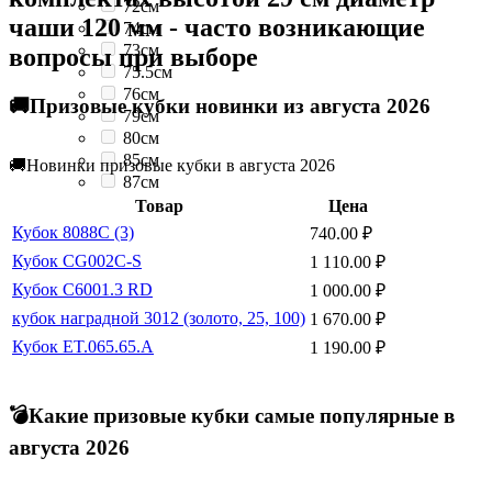
72см
чаши 120 мм - часто возникающие
74см
73см
вопросы при выборе
75.5см
76см
🚚Призовые кубки новинки из августа 2026
79см
80см
85см
🚚Новинки призовые кубки в августа 2026
87см
Товар
Цена
Кубок 8088C (3)
740.00
₽
Кубок CG002C-S
1 110.00
₽
Кубок C6001.3 RD
1 000.00
₽
кубок наградной 3012 (золото, 25, 100)
1 670.00
₽
Кубок ET.065.65.A
1 190.00
₽
💣Какие призовые кубки самые популярные в
августа 2026