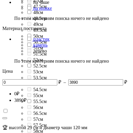
47см
на чаше
47.5см
на ножке
48см
По этим критериям поиска ничего не найдено
48.5см
49см
Материал постамента
49.5см
50см
пластик
50.5см
камень
51см
дерево
51.5см
52см
По этим критериям поиска ничего не найдено
52.5см
Цена
53см
53.5см
₽
–
₽
54см
54.5см
0
₽
55см
3890
₽
55.5см
56см
56.5см
57см
57.5см
🏆 высотой 29 см и диаметр чаши 120 мм
58см