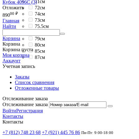
71см
Кубок 4096C (3)
Отложить
72см
00
₽
74см
890
73см
Главная
75.5см
Найти
76см
Корзина
79см
Корзина
80см
Корзина пуста
85см
Моя корзина
87см
Аккаунт
Учетная запись
Заказы
Список сравнения
Отложенные товары
Отслеживание заказа
Отслеживание заказа
Войти
Регистрация
Контакты
Контакты
+7 (812) 748 23 68
+7 (921) 445 76 86
Пн-Пт: 9:00-18:00