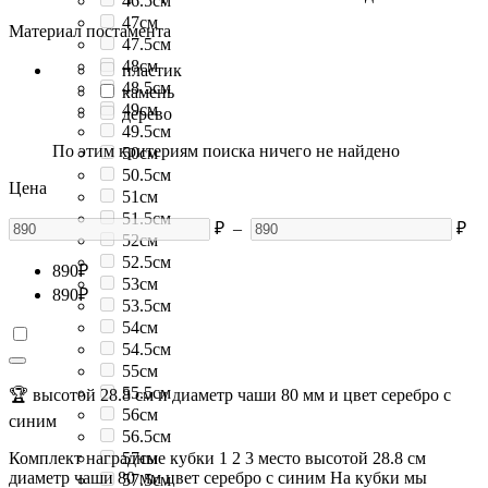
46.5см
47см
Материал постамента
47.5см
48см
пластик
48.5см
камень
49см
дерево
49.5см
По этим критериям поиска ничего не найдено
50см
50.5см
Цена
51см
51.5см
₽
–
₽
52см
52.5см
890
₽
53см
890
₽
53.5см
54см
54.5см
55см
55.5см
🏆 высотой 28.8 см и диаметр чаши 80 мм и цвет серебро с
56см
синим
56.5см
Комплект наградные кубки 1 2 3 место высотой 28.8 см
57см
диаметр чаши 80 мм цвет серебро с синим На кубки мы
57.5см