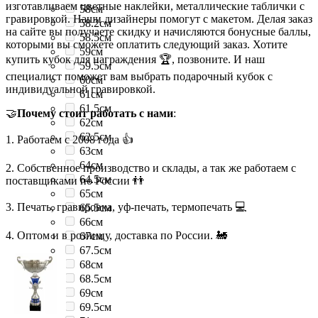
изготавливаем цветные наклейки, металлические таблички с
58см
гравировкой. Наши дизайнеры помогут с макетом. Делая заказ
58.2см
на сайте вы получаете скидку и начисляются бонусные баллы,
58.5см
которыми вы сможете оплатить следующий заказ. Хотите
59см
купить кубок для награждения 🏆, позвоните. И наш
59.5см
специалист поможет вам выбрать подарочный кубок с
60см
индивидуальной гравировкой.
61см
61.5см
🤝
Почему стоит работать с нами
:
62см
62.5см
1. Работаем с 2008 года 👍
63см
64см
2. Собственное производство и склады, а так же работаем с
64.5см
поставщиками по России 👬
65см
3. Печать, гравировка, уф-печать, термопечать 💻
65.5см
66см
4. Оптом и в розницу, доставка по России. 🚂
67см
67.5см
68см
68.5см
69см
69.5см