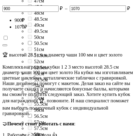
47см
47.5см
₽
–
₽
48см
48.5см
900
₽
49см
1070
₽
49.5см
50см
50.5см
51см
🏆 высотой 28.5 см и диаметр чаши 100 мм и цвет золото
51.5см
52см
Комплект наградные кубки 1 2 3 место высотой 28.5 см
52.5см
диаметр чаши 100 мм цвет золото На кубки мы изготавливаем
53см
цветные наклейки, металлические таблички с гравировкой.
53.5см
Наши дизайнеры помогут с макетом. Делая заказ на сайте вы
54см
получаете скидку и начисляются бонусные баллы, которыми
54.5см
вы сможете оплатить следующий заказ. Хотите купить кубок
55см
для награждения 🏆, позвоните. И наш специалист поможет
55.5см
вам выбрать подарочный кубок с индивидуальной
56см
гравировкой.
56.5см
57см
🤝
Почему стоит работать с нами
:
57.5см
58см
1. Работаем с 2008 года 👍