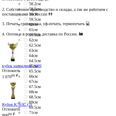
58.2см
58.5см
2. Собственное производство и склады, а так же работаем с
поставщиками по России 👬
59см
59.5см
3. Печать, гравировка, уф-печать, термопечать 💻
60см
61см
4. Оптом и в розницу, доставка по России. 🚂
61.5см
62см
62.5см
63см
64см
64.5см
кубок наградной 3089
65см
Отложить
65.5см
00
₽
66см
1 070
67см
67.5см
68см
68.5см
69см
Кубок K763C (3)
69.5см
Отложить
71см
00
₽
900