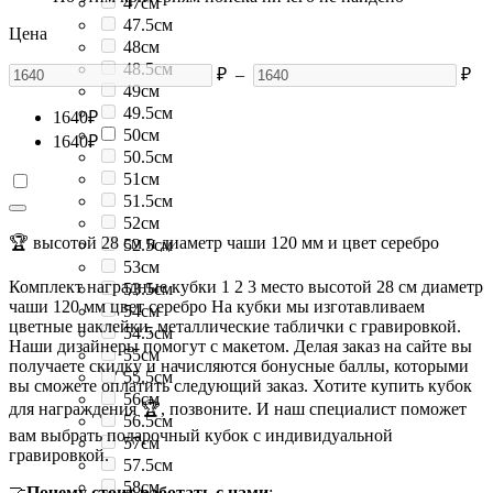
47см
47.5см
Цена
48см
48.5см
₽
–
₽
49см
49.5см
1640
₽
50см
1640
₽
50.5см
51см
51.5см
52см
🏆 высотой 28 см и диаметр чаши 120 мм и цвет серебро
52.5см
53см
Комплект наградные кубки 1 2 3 место высотой 28 см диаметр
53.5см
чаши 120 мм цвет серебро На кубки мы изготавливаем
54см
цветные наклейки, металлические таблички с гравировкой.
54.5см
Наши дизайнеры помогут с макетом. Делая заказ на сайте вы
55см
получаете скидку и начисляются бонусные баллы, которыми
55.5см
вы сможете оплатить следующий заказ. Хотите купить кубок
56см
для награждения 🏆, позвоните. И наш специалист поможет
56.5см
вам выбрать подарочный кубок с индивидуальной
57см
гравировкой.
57.5см
58см
🤝
Почему стоит работать с нами
: