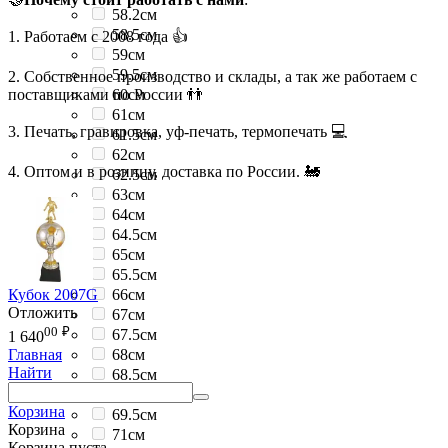
58.2см
58.5см
1. Работаем с 2008 года 👍
59см
59.5см
2. Собственное производство и склады, а так же работаем с
поставщиками по России 👬
60см
61см
3. Печать, гравировка, уф-печать, термопечать 💻
61.5см
62см
4. Оптом и в розницу, доставка по России. 🚂
62.5см
63см
64см
64.5см
65см
65.5см
Кубок 2007G
66см
Отложить
67см
00
₽
67.5см
1 640
68см
Главная
Найти
68.5см
69см
Корзина
69.5см
Корзина
71см
Корзина пуста