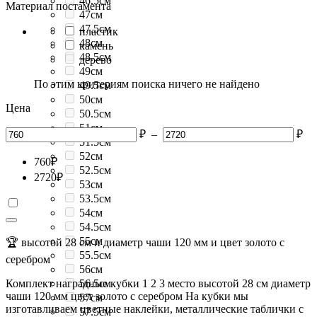
46.5см
Материал постамента
47см
47.5см
пластик
48см
камень
48.5см
дерево
49см
По этим критериям поиска ничего не найдено
49.5см
50см
Цена
50.5см
51см
₽
–
₽
51.5см
52см
760
₽
52.5см
2720
₽
53см
53.5см
54см
54.5см
55см
🏆 высотой 28 см и диаметр чаши 120 мм и цвет золото с
55.5см
серебром
56см
Комплект наградные кубки 1 2 3 место высотой 28 см диаметр
56.5см
чаши 120 мм цвет золото с серебром На кубки мы
57см
изготавливаем цветные наклейки, металлические таблички с
57.5см