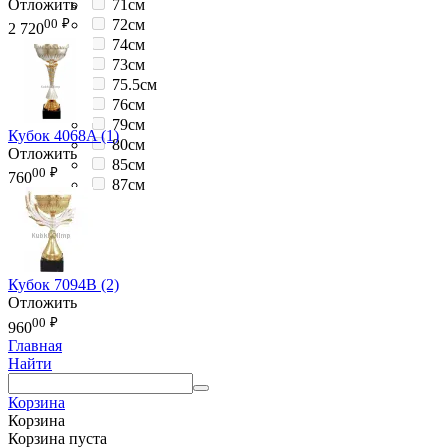
Отложить
71см
00
₽
72см
2 720
74см
73см
75.5см
76см
79см
Кубок 4068A (1)
80см
Отложить
85см
00
₽
760
87см
Кубок 7094B (2)
Отложить
00
₽
960
Главная
Найти
Корзина
Корзина
Корзина пуста