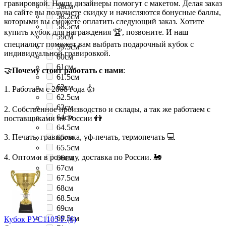
гравировкой. Наши дизайнеры помогут с макетом. Делая заказ
58см
на сайте вы получаете скидку и начисляются бонусные баллы,
58.2см
которыми вы сможете оплатить следующий заказ. Хотите
58.5см
купить кубок для награждения 🏆, позвоните. И наш
59см
специалист поможет вам выбрать подарочный кубок с
59.5см
индивидуальной гравировкой.
60см
61см
🤝
Почему стоит работать с нами
:
61.5см
62см
1. Работаем с 2008 года 👍
62.5см
63см
2. Собственное производство и склады, а так же работаем с
64см
поставщиками по России 👬
64.5см
3. Печать, гравировка, уф-печать, термопечать 💻
65см
65.5см
4. Оптом и в розницу, доставка по России. 🚂
66см
67см
67.5см
68см
68.5см
69см
69.5см
Кубок РУС1105 F (6)