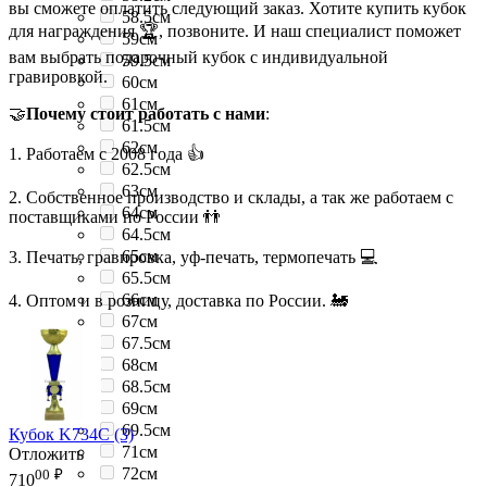
вы сможете оплатить следующий заказ. Хотите купить кубок
58.5см
для награждения 🏆, позвоните. И наш специалист поможет
59см
вам выбрать подарочный кубок с индивидуальной
59.5см
гравировкой.
60см
61см
🤝
Почему стоит работать с нами
:
61.5см
62см
1. Работаем с 2008 года 👍
62.5см
63см
2. Собственное производство и склады, а так же работаем с
64см
поставщиками по России 👬
64.5см
65см
3. Печать, гравировка, уф-печать, термопечать 💻
65.5см
66см
4. Оптом и в розницу, доставка по России. 🚂
67см
67.5см
68см
68.5см
69см
69.5см
Кубок K734C (3)
71см
Отложить
72см
00
₽
710