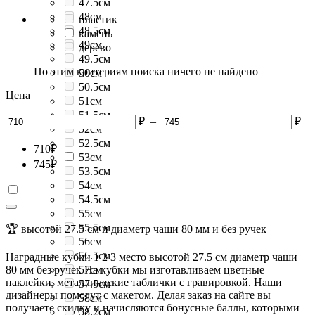
47.5см
48см
пластик
48.5см
камень
49см
дерево
49.5см
По этим критериям поиска ничего не найдено
50см
50.5см
Цена
51см
51.5см
₽
–
₽
52см
52.5см
710
₽
53см
745
₽
53.5см
54см
54.5см
55см
55.5см
🏆 высотой 27.5 см и диаметр чаши 80 мм и без ручек
56см
56.5см
Наградные кубки 1 2 3 место высотой 27.5 см диаметр чаши
80 мм без ручек На кубки мы изготавливаем цветные
57см
наклейки, металлические таблички с гравировкой. Наши
57.5см
дизайнеры помогут с макетом. Делая заказ на сайте вы
58см
получаете скидку и начисляются бонусные баллы, которыми
58.2см