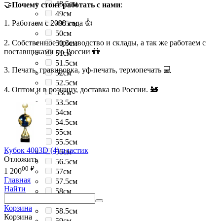
48.5см
🤝
Почему стоит работать с нами
:
49см
1. Работаем с 2008 года 👍
49.5см
50см
2. Собственное производство и склады, а так же работаем с
50.5см
поставщиками по России 👬
51см
51.5см
3. Печать, гравировка, уф-печать, термопечать 💻
52см
52.5см
4. Оптом и в розницу, доставка по России. 🚂
53см
53.5см
54см
54.5см
55см
55.5см
Кубок 4003D (4) пластик
56см
Отложить
56.5см
00
₽
1 200
57см
Главная
57.5см
Найти
58см
58.2см
Корзина
58.5см
Корзина
59см