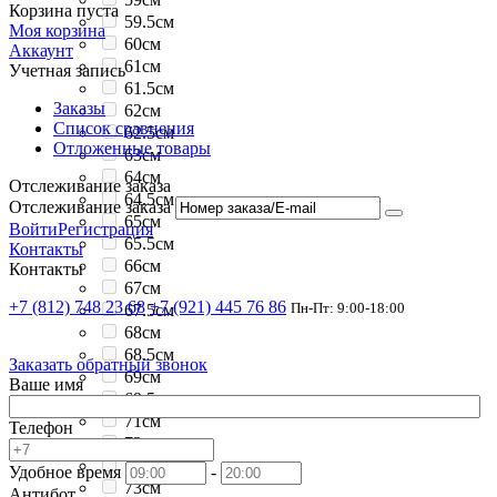
Корзина пуста
59.5см
Моя корзина
60см
Аккаунт
61см
Учетная запись
61.5см
Заказы
62см
Список сравнения
62.5см
Отложенные товары
63см
64см
Отслеживание заказа
64.5см
Отслеживание заказа
65см
Войти
Регистрация
65.5см
Контакты
66см
Контакты
67см
+7 (812) 748 23 68
+7 (921) 445 76 86
Пн-Пт: 9:00-18:00
67.5см
68см
68.5см
Заказать обратный звонок
69см
Ваше имя
69.5см
71см
Телефон
72см
74см
Удобное время
-
73см
Антибот