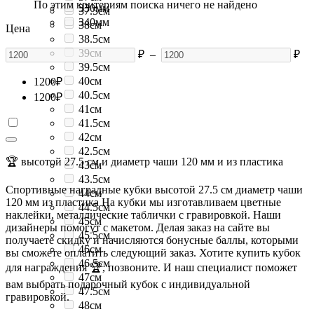
По этим критериям поиска ничего не найдено
330мм
37.5см
340мм
38см
Цена
38.5см
39см
₽
–
₽
39.5см
40см
1200
₽
40.5см
1200
₽
41см
41.5см
42см
42.5см
🏆 высотой 27.5 см и диаметр чаши 120 мм и из пластика
43см
43.5см
Спортивные наградные кубки высотой 27.5 см диаметр чаши
44см
120 мм из пластика На кубки мы изготавливаем цветные
44.5см
наклейки, металлические таблички с гравировкой. Наши
45см
дизайнеры помогут с макетом. Делая заказ на сайте вы
45.5см
получаете скидку и начисляются бонусные баллы, которыми
46см
вы сможете оплатить следующий заказ. Хотите купить кубок
46.5см
для награждения 🏆, позвоните. И наш специалист поможет
47см
вам выбрать подарочный кубок с индивидуальной
47.5см
гравировкой.
48см