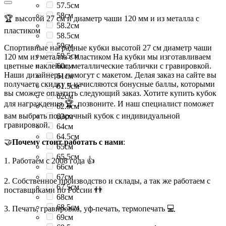
57.5см
58см
🏆 высотой 27 см и диаметр чаши 120 мм и из металла с
58.2см
пластиком
58.5см
59см
Спортивные наградные кубки высотой 27 см диаметр чаши
59.5см
120 мм из металла с пластиком На кубки мы изготавливаем
цветные наклейки, металлические таблички с гравировкой.
60см
Наши дизайнеры помогут с макетом. Делая заказ на сайте вы
61см
получаете скидку и начисляются бонусные баллы, которыми
61.5см
вы сможете оплатить следующий заказ. Хотите купить кубок
62см
для награждения 🏆, позвоните. И наш специалист поможет
62.5см
вам выбрать подарочный кубок с индивидуальной
63см
гравировкой.
64см
64.5см
🤝
Почему стоит работать с нами
:
65см
65.5см
1. Работаем с 2008 года 👍
66см
67см
2. Собственное производство и склады, а так же работаем с
67.5см
поставщиками по России 👬
68см
68.5см
3. Печать, гравировка, уф-печать, термопечать 💻
69см