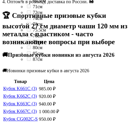
69.5см
4. Оптом и в розницу, доставка по России. 🚂
71см
72см
🏆 Спортивные призовые кубки
74см
73см
высотой 27 см диаметр чаши 120 мм из
75.5см
металла с пластиком - часто
76см
возникающие вопросы при выборе
79см
80см
85см
🚚Призовые кубки новинки из августа 2026
87см
🚚Новинки призовые кубки в августа 2026
Товар
Цена
Кубок K661C (3)
985.00
₽
Кубок K662C (3)
920.00
₽
Кубок K663C (3)
940.00
₽
Кубок K667C (3)
1 000.00
₽
Кубок CG002C-S
950.00
₽