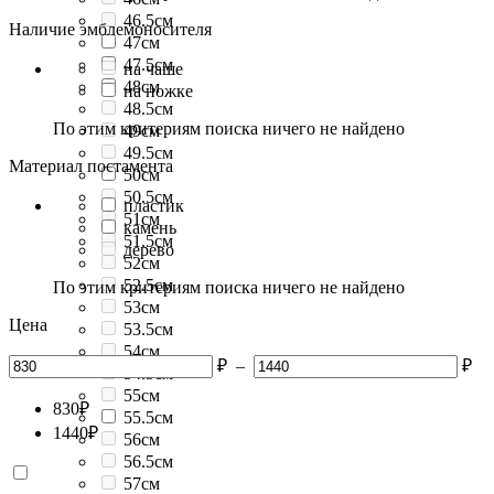
46.5см
Наличие эмблемоносителя
47см
47.5см
на чаше
48см
на ножке
48.5см
По этим критериям поиска ничего не найдено
49см
49.5см
Материал постамента
50см
50.5см
пластик
51см
камень
51.5см
дерево
52см
52.5см
По этим критериям поиска ничего не найдено
53см
Цена
53.5см
54см
₽
–
₽
54.5см
55см
830
₽
55.5см
1440
₽
56см
56.5см
57см