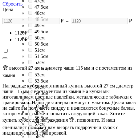
47см
Сбросить
47.5см
Цена
48см
48.5см
₽
–
₽
49см
49.5см
1120
₽
50см
1120
₽
50.5см
51см
51.5см
52см
🏆 высотой 27 см и диаметр чаши 115 мм и с постаментом из
52.5см
53см
камня
53.5см
Наградные кубки спортивный купить высотой 27 см диаметр
54см
чаши 115 мм с постаментом из камня На кубки мы
54.5см
изготавливаем цветные наклейки, металлические таблички с
55см
гравировкой. Наши дизайнеры помогут с макетом. Делая заказ
55.5см
на сайте вы получаете скидку и начисляются бонусные баллы,
56см
которыми вы сможете оплатить следующий заказ. Хотите
56.5см
купить кубок для награждения 🏆, позвоните. И наш
57см
специалист поможет вам выбрать подарочный кубок с
57.5см
индивидуальной гравировкой.
58см