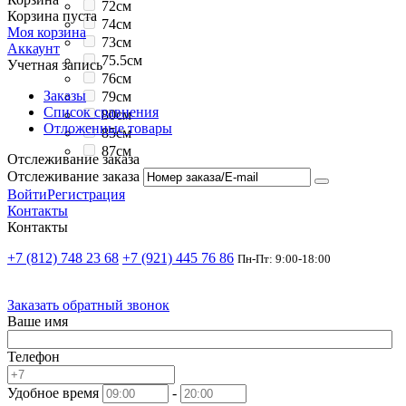
72см
Корзина пуста
74см
Моя корзина
73см
Аккаунт
75.5см
Учетная запись
76см
Заказы
79см
Список сравнения
80см
Отложенные товары
85см
87см
Отслеживание заказа
Отслеживание заказа
Войти
Регистрация
Контакты
Контакты
+7 (812) 748 23 68
+7 (921) 445 76 86
Пн-Пт: 9:00-18:00
Заказать обратный звонок
Ваше имя
Телефон
Удобное время
-