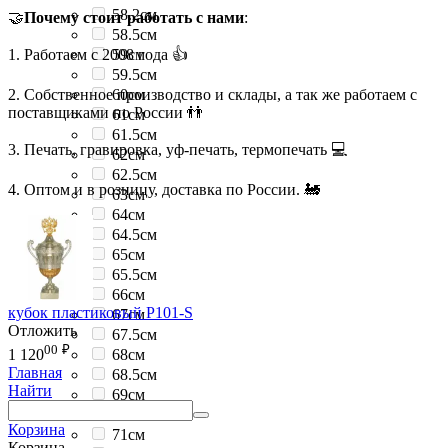
58.2см
🤝
Почему стоит работать с нами
:
58.5см
1. Работаем с 2008 года 👍
59см
59.5см
2. Собственное производство и склады, а так же работаем с
60см
поставщиками по России 👬
61см
61.5см
3. Печать, гравировка, уф-печать, термопечать 💻
62см
62.5см
4. Оптом и в розницу, доставка по России. 🚂
63см
64см
64.5см
65см
65.5см
66см
кубок пластиковый P101-S
67см
Отложить
67.5см
00
₽
68см
1 120
Главная
68.5см
Найти
69см
69.5см
Корзина
71см
Корзина