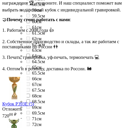
награждения 🏆, позвоните. И наш специалист поможет вам
58.5см
выбрать подарочный кубок с индивидуальной гравировкой.
59см
59.5см
🤝
Почему стоит работать с нами
:
60см
61см
1. Работаем с 2008 года 👍
61.5см
62см
2. Собственное производство и склады, а так же работаем с
62.5см
поставщиками по России 👬
63см
64см
3. Печать, гравировка, уф-печать, термопечать 💻
64.5см
65см
4. Оптом и в розницу, доставка по России. 🚂
65.5см
66см
67см
67.5см
68см
68.5см
Кубок P393E (5)
69см
Отложить
69.5см
00
₽
720
71см
72см