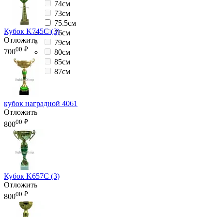
74см
73см
75.5см
Кубок K745C (3)
76см
Отложить
79см
00
₽
700
80см
85см
87см
кубок наградной 4061
Отложить
00
₽
800
Кубок K657C (3)
Отложить
00
₽
800