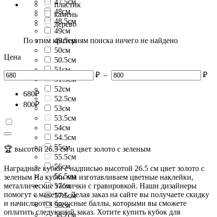
47.5см
пластик
48см
камень
48.5см
дерево
49см
По этим критериям поиска ничего не найдено
49.5см
50см
Цена
50.5см
51см
₽
–
₽
51.5см
52см
680
₽
52.5см
800
₽
53см
53.5см
54см
54.5см
55см
🏆 высотой 26.5 см и цвет золото с зеленым
55.5см
56см
Наградные кубки с надписью высотой 26.5 см цвет золото с
56.5см
зеленым На кубки мы изготавливаем цветные наклейки,
металлические таблички с гравировкой. Наши дизайнеры
57см
помогут с макетом. Делая заказ на сайте вы получаете скидку
57.5см
и начисляются бонусные баллы, которыми вы сможете
58см
оплатить следующий заказ. Хотите купить кубок для
58.2см