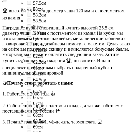
57.5см
58см
🏆 высотой 25.5 см и диаметр чаши 120 мм и с постаментом
58.2см
из камня
58.5см
59см
Наградные кубки спортивный купить высотой 25.5 см
59.5см
диаметр чаши 120 мм с постаментом из камня На кубки мы
изготавливаем цветные наклейки, металлические таблички с
60см
гравировкой. Наши дизайнеры помогут с макетом. Делая заказ
61см
на сайте вы получаете скидку и начисляются бонусные баллы,
61.5см
которыми вы сможете оплатить следующий заказ. Хотите
62см
купить кубок для награждения 🏆, позвоните. И наш
62.5см
специалист поможет вам выбрать подарочный кубок с
63см
индивидуальной гравировкой.
64см
64.5см
🤝
Почему стоит работать с нами
:
65см
65.5см
1. Работаем с 2008 года 👍
66см
67см
2. Собственное производство и склады, а так же работаем с
67.5см
поставщиками по России 👬
68см
68.5см
3. Печать, гравировка, уф-печать, термопечать 💻
69см