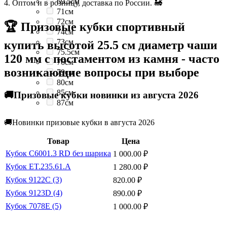
69.5см
4. Оптом и в розницу, доставка по России. 🚂
71см
72см
🏆 Призовые кубки спортивный
74см
73см
купить высотой 25.5 см диаметр чаши
75.5см
120 мм с постаментом из камня - часто
76см
возникающие вопросы при выборе
79см
80см
85см
🚚Призовые кубки новинки из августа 2026
87см
🚚Новинки призовые кубки в августа 2026
Товар
Цена
Кубок C6001.3 RD без шарика
1 000.00
₽
Кубок ET.235.61.A
1 280.00
₽
Кубок 9122C (3)
820.00
₽
Кубок 9123D (4)
890.00
₽
Кубок 7078E (5)
1 000.00
₽