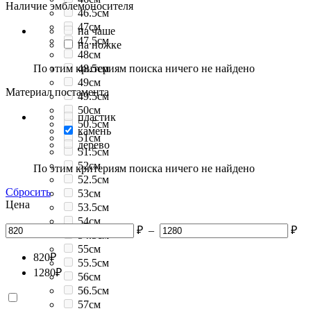
Наличие эмблемоносителя
46.5см
47см
на чаше
47.5см
на ножке
48см
По этим критериям поиска ничего не найдено
48.5см
49см
Материал постамента
49.5см
50см
пластик
50.5см
камень
51см
дерево
51.5см
52см
По этим критериям поиска ничего не найдено
52.5см
Сбросить
53см
Цена
53.5см
54см
₽
–
₽
54.5см
55см
820
₽
55.5см
1280
₽
56см
56.5см
57см