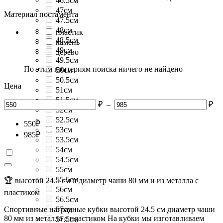
46.5см
47см
Материал постамента
47.5см
48см
пластик
48.5см
камень
49см
дерево
49.5см
По этим критериям поиска ничего не найдено
50см
50.5см
Цена
51см
51.5см
₽
–
₽
52см
52.5см
550
₽
53см
985
₽
53.5см
54см
54.5см
55см
55.5см
🏆 высотой 24.5 см и диаметр чаши 80 мм и из металла с
56см
пластиком
56.5см
Спортивные наградные кубки высотой 24.5 см диаметр чаши
57см
80 мм из металла с пластиком На кубки мы изготавливаем
57.5см