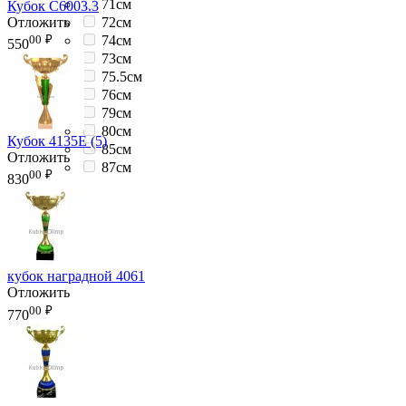
71см
Кубок C6003.3
Отложить
72см
00
₽
74см
550
73см
75.5см
76см
79см
80см
Кубок 4135E (5)
85см
Отложить
87см
00
₽
830
кубок наградной 4061
Отложить
00
₽
770