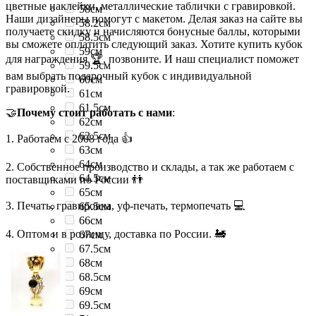
цветные наклейки, металлические таблички с гравировкой.
58см
Наши дизайнеры помогут с макетом. Делая заказ на сайте вы
58.2см
получаете скидку и начисляются бонусные баллы, которыми
58.5см
вы сможете оплатить следующий заказ. Хотите купить кубок
59см
для награждения 🏆, позвоните. И наш специалист поможет
59.5см
вам выбрать подарочный кубок с индивидуальной
60см
гравировкой.
61см
61.5см
🤝
Почему стоит работать с нами
:
62см
62.5см
1. Работаем с 2008 года 👍
63см
64см
2. Собственное производство и склады, а так же работаем с
64.5см
поставщиками по России 👬
65см
3. Печать, гравировка, уф-печать, термопечать 💻
65.5см
66см
4. Оптом и в розницу, доставка по России. 🚂
67см
67.5см
68см
68.5см
69см
69.5см