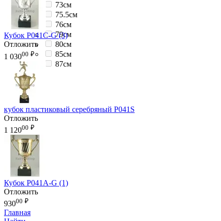
73см
75.5см
76см
79см
Кубок P041C-G (3)
80см
Отложить
85см
00
₽
1 030
87см
кубок пластиковый серебряный P041S
Отложить
00
₽
1 120
Кубок P041A-G (1)
Отложить
00
₽
930
Главная