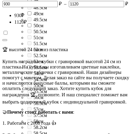
48см
₽
–
₽
48.5см
49см
930
₽
49.5см
1120
₽
50см
50.5см
51см
51.5см
🏆 высотой 24 см и из пластика
52см
52.5см
Купить наградные кубки с гравировкой высотой 24 см из
53см
пластика На кубки мы изготавливаем цветные наклейки,
53.5см
металлические таблички с гравировкой. Наши дизайнеры
54см
помогут с макетом. Делая заказ на сайте вы получаете скидку
54.5см
и начисляются бонусные баллы, которыми вы сможете
55см
оплатить следующий заказ. Хотите купить кубок для
55.5см
награждения 🏆, позвоните. И наш специалист поможет вам
56см
выбрать подарочный кубок с индивидуальной гравировкой.
56.5см
57см
🤝
Почему стоит работать с нами
:
57.5см
58см
1. Работаем с 2008 года 👍
58.2см
58.5см