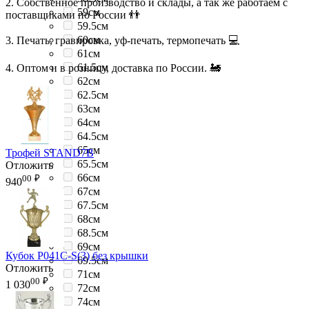
2. Собственное производство и склады, а так же работаем с
59см
поставщиками по России 👬
59.5см
60см
3. Печать, гравировка, уф-печать, термопечать 💻
61см
61.5см
4. Оптом и в розницу, доставка по России. 🚂
62см
62.5см
63см
64см
64.5см
65см
Трофей STAND7B
65.5см
Отложить
66см
00
₽
940
67см
67.5см
68см
68.5см
69см
Кубок P041C-S(3) без крышки
69.5см
Отложить
71см
00
₽
1 030
72см
74см