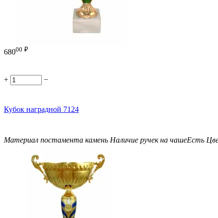
00
₽
680
+
−
Кубок наградной 7124
Материал постамента
камень
Наличие ручек на чаше
Есть
Цв