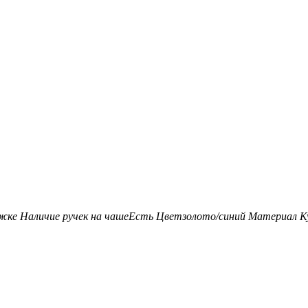
ожке
Наличие ручек на чаше
Есть
Цвет
золото/синий
Материал К