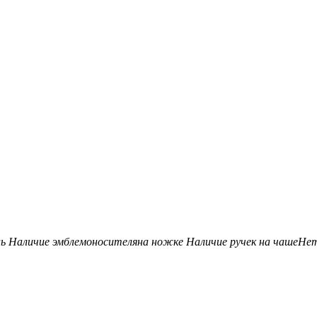
нь
Наличие эмблемоносителя
на ножке
Наличие ручек на чаше
Не