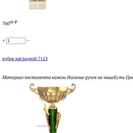
00
₽
760
+
−
кубок наградной 7123
Материал постамента
камень
Наличие ручек на чаше
Есть
Цв