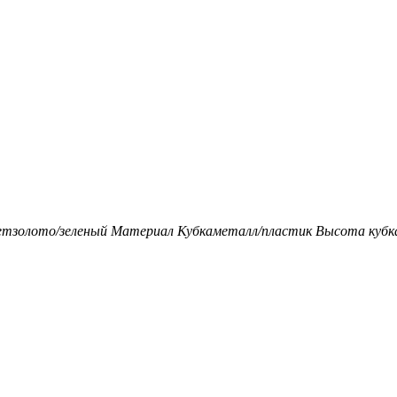
ет
золото/зеленый
Материал Кубка
металл/пластик
Высота кубка