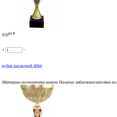
00
₽
650
+
−
кубок наградной 4064
Материал постамента
камень
Наличие эмблемоносителя
на н