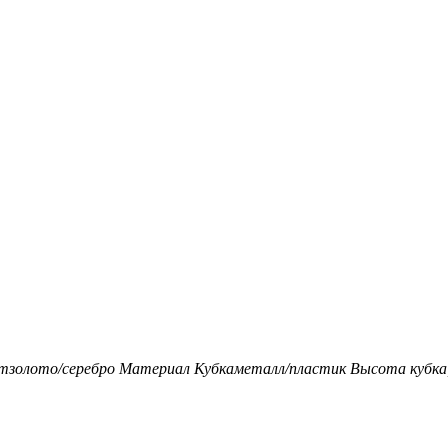
т
золото/серебро
Материал Кубка
металл/пластик
Высота кубка,