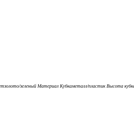
ет
золото/зеленый
Материал Кубка
металл/пластик
Высота кубка