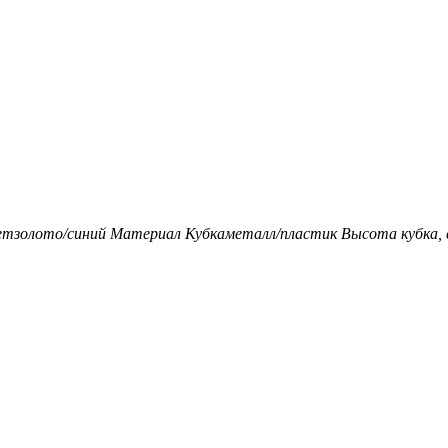
ет
золото/синий
Материал Кубка
металл/пластик
Высота кубка, 