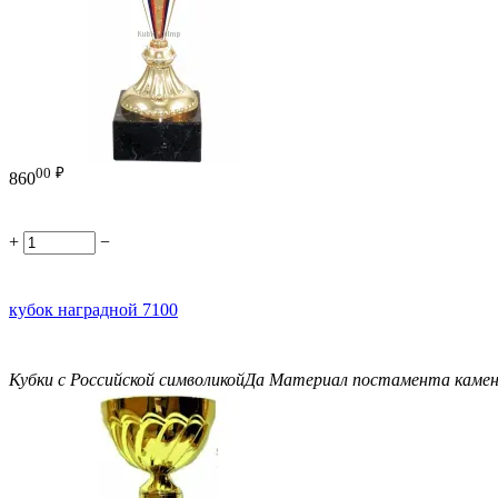
00
₽
860
+
−
кубок наградной 7100
Кубки с Российской символикой
Да
Материал постамента
каме