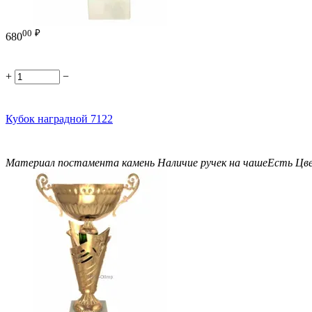
00
₽
680
+
−
Кубок наградной 7122
Материал постамента
камень
Наличие ручек на чаше
Есть
Цв