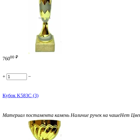
00
₽
760
+
−
Кубок K583C (3)
Материал постамента
камень
Наличие ручек на чаше
Нет
Цве