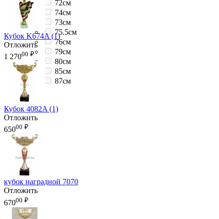
72см
74см
73см
75.5см
Кубок K674A (1)
76см
Отложить
79см
00
₽
1 270
80см
85см
87см
Кубок 4082A (1)
Отложить
00
₽
650
кубок наградной 7070
Отложить
00
₽
670