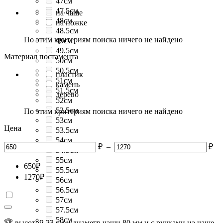
47см
47.5см
на чаше
48см
на ножке
48.5см
По этим критериям поиска ничего не найдено
49см
49.5см
Материал постамента
50см
50.5см
пластик
51см
камень
51.5см
дерево
52см
52.5см
По этим критериям поиска ничего не найдено
53см
Цена
53.5см
54см
₽
–
₽
54.5см
55см
650
₽
55.5см
1270
₽
56см
56.5см
57см
57.5см
58см
🏆 высотой 23 см и диаметр чаши 80 мм и с ручками на чаше