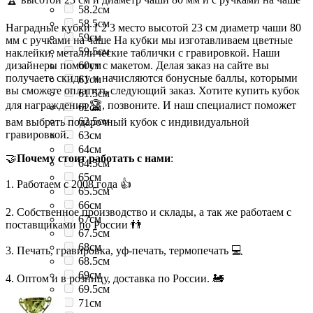
58.2см
58.5см
Наградные кубки 1 2 3 место высотой 23 см диаметр чаши 80
59см
мм с ручками на чаше На кубки мы изготавливаем цветные
59.5см
наклейки, металлические таблички с гравировкой. Наши
дизайнеры помогут с макетом. Делая заказ на сайте вы
60см
получаете скидку и начисляются бонусные баллы, которыми
61см
вы сможете оплатить следующий заказ. Хотите купить кубок
61.5см
для награждения 🏆, позвоните. И наш специалист поможет
62см
62.5см
вам выбрать подарочный кубок с индивидуальной
гравировкой.
63см
64см
🤝
Почему стоит работать с нами
:
64.5см
65см
1. Работаем с 2008 года 👍
65.5см
66см
2. Собственное производство и склады, а так же работаем с
67см
поставщиками по России 👬
67.5см
68см
3. Печать, гравировка, уф-печать, термопечать 💻
68.5см
69см
4. Оптом и в розницу, доставка по России. 🚂
69.5см
71см