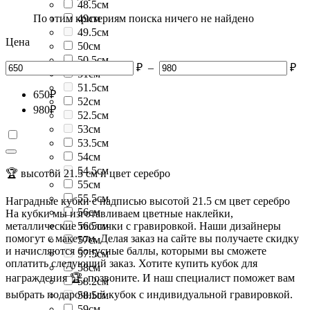
48.5см
По этим критериям поиска ничего не найдено
49см
49.5см
Цена
50см
50.5см
₽
–
₽
51см
51.5см
650
₽
52см
980
₽
52.5см
53см
53.5см
54см
54.5см
🏆 высотой 21.5 см и цвет серебро
55см
55.5см
Наградные кубки с надписью высотой 21.5 см цвет серебро
56см
На кубки мы изготавливаем цветные наклейки,
металлические таблички с гравировкой. Наши дизайнеры
56.5см
помогут с макетом. Делая заказ на сайте вы получаете скидку
57см
и начисляются бонусные баллы, которыми вы сможете
57.5см
оплатить следующий заказ. Хотите купить кубок для
58см
награждения 🏆, позвоните. И наш специалист поможет вам
58.2см
выбрать подарочный кубок с индивидуальной гравировкой.
58.5см
59см