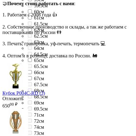
🤝
Почему стоит работать с нами
:
59.5см
60см
1. Работаем с 2008 года 👍
61см
61.5см
2. Собственное производство и склады, а так же работаем с
62см
поставщиками по России 👬
62.5см
63см
3. Печать, гравировка, уф-печать, термопечать 💻
64см
64.5см
4. Оптом и в розницу, доставка по России. 🚂
65см
65.5см
66см
67см
67.5см
68см
Кубок P004C-RD (3)
68.5см
Отложить
69см
00
₽
650
69.5см
71см
72см
74см
73см