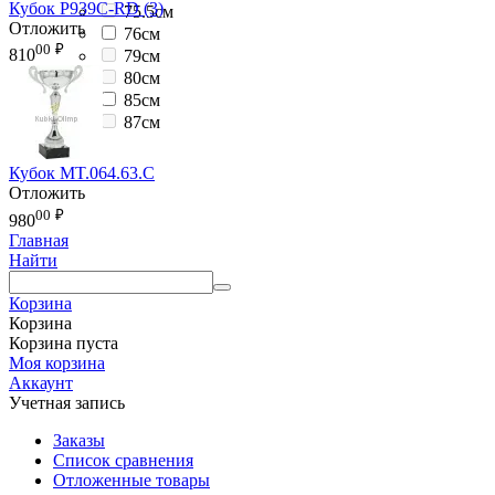
Кубок P939C-RD (3)
75.5см
Отложить
76см
00
₽
810
79см
80см
85см
87см
Кубок MT.064.63.C
Отложить
00
₽
980
Главная
Найти
Корзина
Корзина
Корзина пуста
Моя корзина
Аккаунт
Учетная запись
Заказы
Список сравнения
Отложенные товары