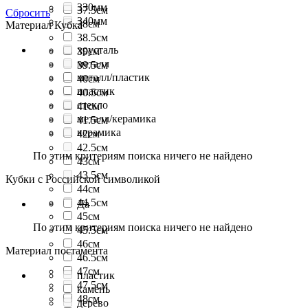
330мм
37.5см
Сбросить
340мм
38см
Материал Кубка
38.5см
хрусталь
39см
металл
39.5см
металл/пластик
40см
пластик
40.5см
стекло
41см
металл/керамика
41.5см
керамика
42см
42.5см
По этим критериям поиска ничего не найдено
43см
43.5см
Кубки с Российской символикой
44см
44.5см
Да
45см
По этим критериям поиска ничего не найдено
45.5см
46см
Материал постамента
46.5см
47см
пластик
47.5см
камень
48см
дерево