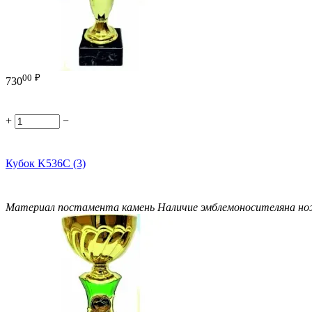
00
₽
730
+
−
Кубок K536C (3)
Материал постамента
камень
Наличие эмблемоносителя
на н