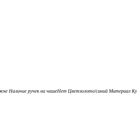
ожке
Наличие ручек на чаше
Нет
Цвет
золото/синий
Материал Ку