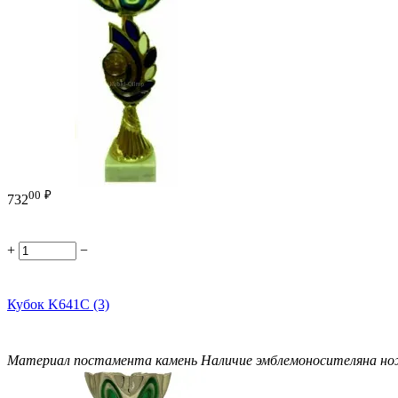
00
₽
732
+
−
Кубок K641C (3)
Материал постамента
камень
Наличие эмблемоносителя
на н