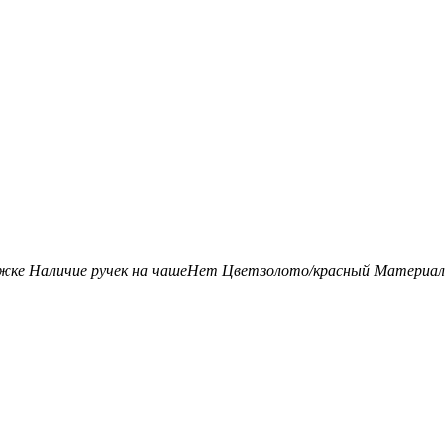
ожке
Наличие ручек на чаше
Нет
Цвет
золото/красный
Материал 