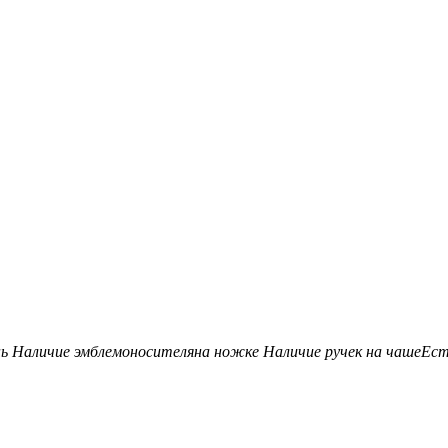
нь
Наличие эмблемоносителя
на ножке
Наличие ручек на чаше
Ес