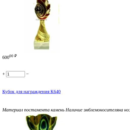
00
₽
600
+
−
Кубок для награждения К640
Материал постамента
камень
Наличие эмблемоносителя
на н