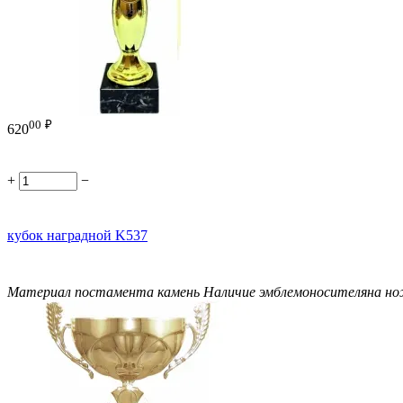
00
₽
620
+
−
кубок наградной K537
Материал постамента
камень
Наличие эмблемоносителя
на н