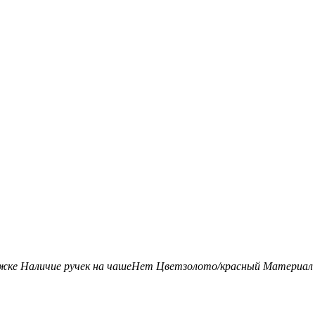
ожке
Наличие ручек на чаше
Нет
Цвет
золото/красный
Материал 