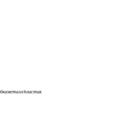
бка
металл/пластик