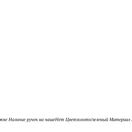
ожке
Наличие ручек на чаше
Нет
Цвет
золото/зеленый
Материал 