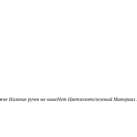
ожке
Наличие ручек на чаше
Нет
Цвет
золото/зеленый
Материал 