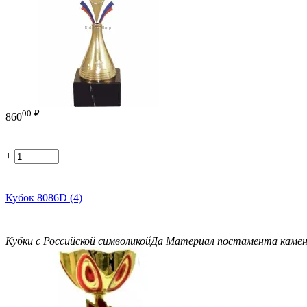
00
₽
860
+
−
Кубок 8086D (4)
Кубки с Российской символикой
Да
Материал постамента
каме