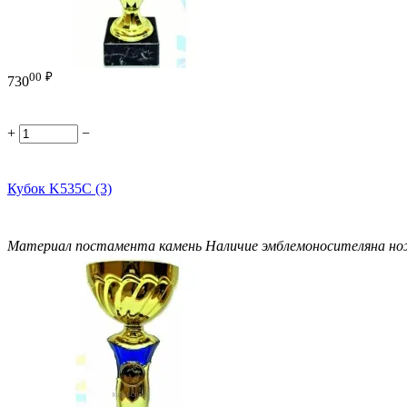
00
₽
730
+
−
Кубок K535C (3)
Материал постамента
камень
Наличие эмблемоносителя
на н