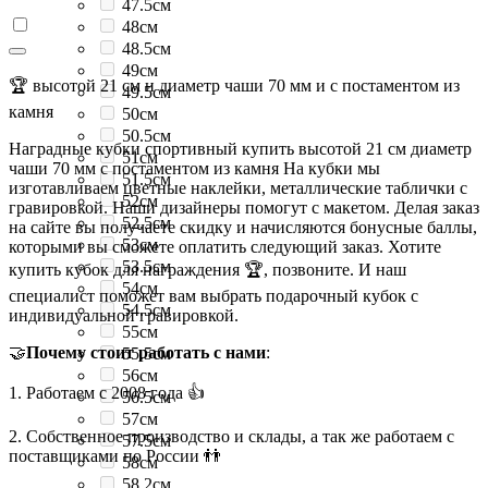
47.5см
48см
48.5см
49см
🏆 высотой 21 см и диаметр чаши 70 мм и с постаментом из
49.5см
камня
50см
50.5см
Наградные кубки спортивный купить высотой 21 см диаметр
51см
чаши 70 мм с постаментом из камня На кубки мы
51.5см
изготавливаем цветные наклейки, металлические таблички с
52см
гравировкой. Наши дизайнеры помогут с макетом. Делая заказ
52.5см
на сайте вы получаете скидку и начисляются бонусные баллы,
53см
которыми вы сможете оплатить следующий заказ. Хотите
53.5см
купить кубок для награждения 🏆, позвоните. И наш
54см
специалист поможет вам выбрать подарочный кубок с
54.5см
индивидуальной гравировкой.
55см
🤝
Почему стоит работать с нами
:
55.5см
56см
1. Работаем с 2008 года 👍
56.5см
57см
2. Собственное производство и склады, а так же работаем с
57.5см
поставщиками по России 👬
58см
58.2см