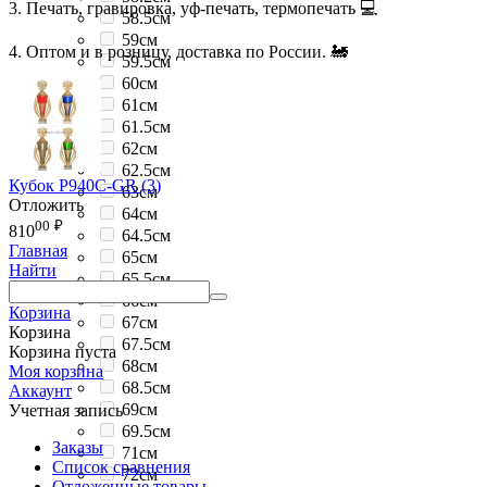
3. Печать, гравировка, уф-печать, термопечать 💻
58.5см
59см
4. Оптом и в розницу, доставка по России. 🚂
59.5см
60см
61см
61.5см
62см
62.5см
Кубок P940C-GR (3)
63см
Отложить
64см
00
₽
810
64.5см
Главная
65см
Найти
65.5см
66см
Корзина
67см
Корзина
67.5см
Корзина пуста
68см
Моя корзина
68.5см
Аккаунт
69см
Учетная запись
69.5см
Заказы
71см
Список сравнения
72см
Отложенные товары