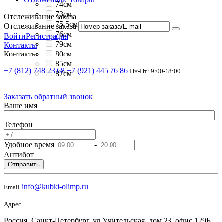
74см
73см
Отслеживание заказа
75.5см
Отслеживание заказа
76см
Войти
Регистрация
79см
Контакты
80см
Контакты
85см
+7 (812) 748 23 68
+7 (921) 445 76 86
Пн-Пт: 9:00-18:00
87см
Заказать обратный звонок
Ваше имя
Телефон
Удобное время
-
Антибот
Отправить
info@kubki-olimp.ru
Email
Адрес
Россия, Санкт-Петербург, ул Учительская, дом 23, офис 129Б