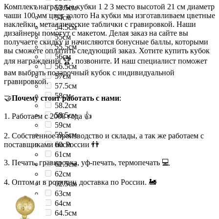
Комплект наградные кубки 1 2 3 место высотой 21 см диаметр
53.5см
чаши 100 мм цвет золото На кубки мы изготавливаем цветные
54см
наклейки, металлические таблички с гравировкой. Наши
54.5см
дизайнеры помогут с макетом. Делая заказ на сайте вы
55см
получаете скидку и начисляются бонусные баллы, которыми
55.5см
вы сможете оплатить следующий заказ. Хотите купить кубок
56см
для награждения 🏆, позвоните. И наш специалист поможет
56.5см
вам выбрать подарочный кубок с индивидуальной
57см
гравировкой.
57.5см
58см
🤝
Почему стоит работать с нами
:
58.2см
58.5см
1. Работаем с 2008 года 👍
59см
59.5см
2. Собственное производство и склады, а так же работаем с
поставщиками по России 👬
60см
61см
3. Печать, гравировка, уф-печать, термопечать 💻
61.5см
62см
4. Оптом и в розницу, доставка по России. 🚂
62.5см
63см
64см
64.5см