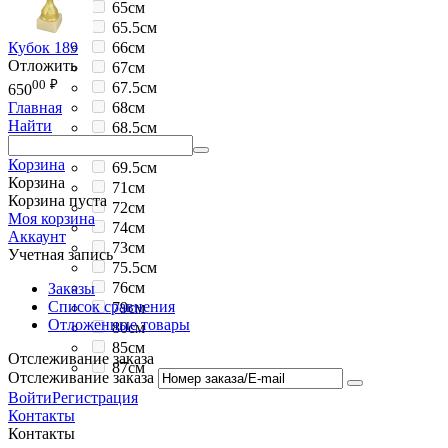
65см
65.5см
Кубок 189
66см
Отложить
67см
00
₽
67.5см
650
68см
Главная
Найти
68.5см
69см
Корзина
69.5см
Корзина
71см
Корзина пуста
72см
Моя корзина
74см
Аккаунт
73см
Учетная запись
75.5см
76см
Заказы
Список сравнения
79см
Отложенные товары
80см
85см
Отслеживание заказа
87см
Отслеживание заказа
Войти
Регистрация
Контакты
Контакты