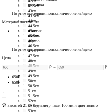
42см
керамика
42.5см
43см
По этим критериям поиска ничего не найдено
43.5см
44см
Материал постамента
44.5см
45см
пластик
45.5см
камень
46см
дерево
46.5см
По этим критериям поиска ничего не найдено
47см
47.5см
Цена
48см
48.5см
₽
–
₽
49см
49.5см
650
₽
50см
650
₽
50.5см
51см
51.5см
52см
🏆 высотой 21 см и диаметр чаши 100 мм и цвет золото
52.5см
53см