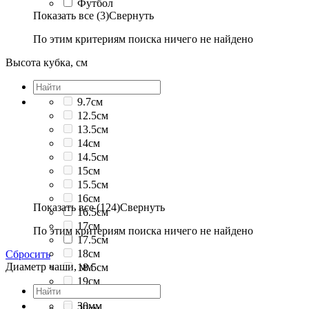
Футбол
Показать все (3)
Свернуть
По этим критериям поиска ничего не найдено
Высота кубка, см
9.7см
12.5см
13.5см
14см
14.5см
15см
15.5см
16см
Показать все (124)
Свернуть
16.5см
17см
По этим критериям поиска ничего не найдено
17.5см
18см
Сбросить
Диаметр чаши, мм
18.5см
19см
19.5см
30мм
20см