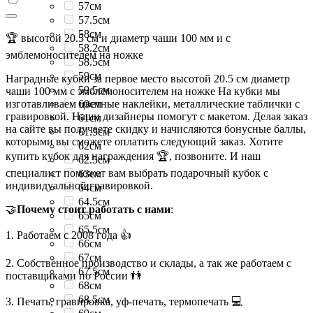
57см
57.5см
58см
🏆 высотой 20.5 см и диаметр чаши 100 мм и с
58.2см
эмблемоносителем на ножке
58.5см
59см
Наградные кубки за первое место высотой 20.5 см диаметр
59.5см
чаши 100 мм с эмблемоносителем на ножке На кубки мы
изготавливаем цветные наклейки, металлические таблички с
60см
гравировкой. Наши дизайнеры помогут с макетом. Делая заказ
61см
на сайте вы получаете скидку и начисляются бонусные баллы,
61.5см
которыми вы сможете оплатить следующий заказ. Хотите
62см
купить кубок для награждения 🏆, позвоните. И наш
62.5см
специалист поможет вам выбрать подарочный кубок с
63см
индивидуальной гравировкой.
64см
64.5см
🤝
Почему стоит работать с нами
:
65см
65.5см
1. Работаем с 2008 года 👍
66см
67см
2. Собственное производство и склады, а так же работаем с
67.5см
поставщиками по России 👬
68см
68.5см
3. Печать, гравировка, уф-печать, термопечать 💻