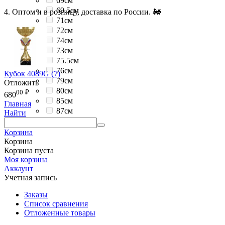
69см
69.5см
4. Оптом и в розницу, доставка по России. 🚂
71см
72см
74см
73см
75.5см
76см
Кубок 4089G (7)
79см
Отложить
80см
00
₽
680
85см
Главная
87см
Найти
Корзина
Корзина
Корзина пуста
Моя корзина
Аккаунт
Учетная запись
Заказы
Список сравнения
Отложенные товары