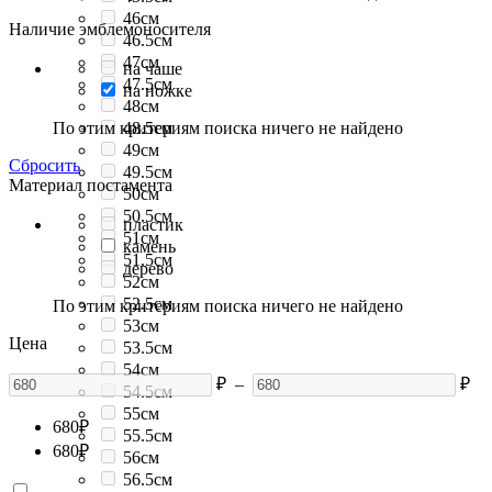
46см
Наличие эмблемоносителя
46.5см
47см
на чаше
47.5см
на ножке
48см
По этим критериям поиска ничего не найдено
48.5см
49см
Сбросить
49.5см
Материал постамента
50см
50.5см
пластик
51см
камень
51.5см
дерево
52см
52.5см
По этим критериям поиска ничего не найдено
53см
Цена
53.5см
54см
₽
–
₽
54.5см
55см
680
₽
55.5см
680
₽
56см
56.5см