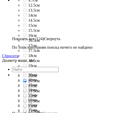
9.7см
12.5см
13.5см
14см
14.5см
15см
15.5см
16см
Показать все (124)
Свернуть
16.5см
17см
По этим критериям поиска ничего не найдено
17.5см
18см
Сбросить
Диаметр чаши, мм
18.5см
19см
19.5см
30мм
20см
40мм
20.5см
45мм
21см
50мм
21.5см
55мм
22см
60мм
22.5см
65мм
23см
75мм
23.5см