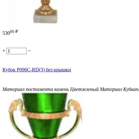
00
₽
530
+
−
Кубок P096C-RD(3) без крышки
Материал постамента
камень
Цвет
зеленый
Материал Кубка
п