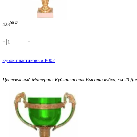
00
₽
428
+
−
кубок пластиковый P002
Цвет
зеленый
Материал Кубка
пластик
Высота кубка, см.
20
Ди