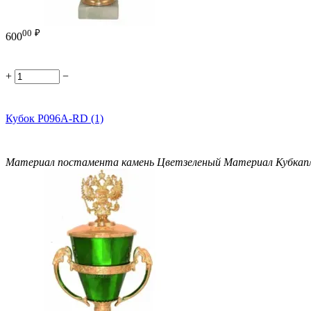
00
₽
600
+
−
Кубок P096A-RD (1)
Материал постамента
камень
Цвет
зеленый
Материал Кубка
п