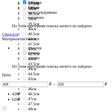
пластик
330мм
37.5см
стекло
340мм
38см
металл/керамика
38.5см
керамика
39см
39.5см
По этим критериям поиска ничего не найдено
40см
40.5см
Сбросить
Материал постамента
41см
41.5см
пластик
42см
камень
42.5см
дерево
43см
43.5см
По этим критериям поиска ничего не найдено
44см
44.5см
Цена
45см
45.5см
₽
–
₽
46см
428
₽
46.5см
47см
620
₽
47.5см
48см