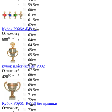
59.5см
60см
61см
61.5см
62см
Кубок P096A-RD (1)
62.5см
Отложить
63см
00
₽
600
64см
64.5см
65см
65.5см
66см
67см
кубок пластиковый P002
67.5см
Отложить
68см
00
₽
428
68.5см
69см
69.5см
71см
72см
Кубок P096C-RD(3) без крышки
74см
Отложить
73см