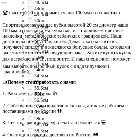
48.5см
49см
🏆 высотой 20 см и диаметр чаши 100 мм и из пластика
49.5см
50см
Спортивные наградные кубки высотой 20 см диаметр чаши
50.5см
100 мм из пластика На кубки мы изготавливаем цветные
51см
наклейки, металлические таблички с гравировкой. Наши
51.5см
дизайнеры помогут с макетом. Делая заказ на сайте вы
52см
получаете скидку и начисляются бонусные баллы, которыми
52.5см
вы сможете оплатить следующий заказ. Хотите купить кубок
53см
для награждения 🏆, позвоните. И наш специалист поможет
53.5см
вам выбрать подарочный кубок с индивидуальной
54см
гравировкой.
54.5см
55см
🤝
Почему стоит работать с нами
:
55.5см
1. Работаем с 2008 года 👍
56см
56.5см
2. Собственное производство и склады, а так же работаем с
57см
поставщиками по России 👬
57.5см
58см
3. Печать, гравировка, уф-печать, термопечать 💻
58.2см
58.5см
4. Оптом и в розницу, доставка по России. 🚂
59см