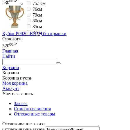
00
₽
530
75.5см
76см
79см
80см
85см
87см
Кубок P002C-RD(3) без крышки
Отложить
00
₽
520
Главная
Найти
Корзина
Корзина
Корзина пуста
Моя корзина
Аккаунт
Учетная запись
Заказы
Список сравнения
Отложенные товары
Отслеживание заказа
Отслеживание заказа