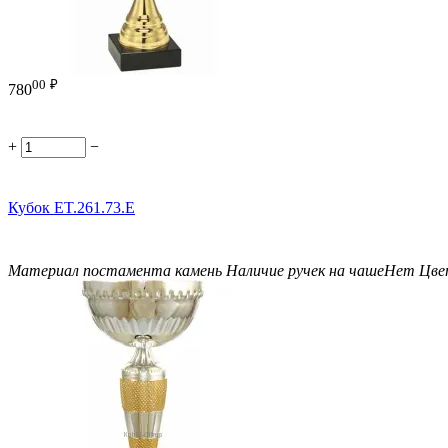
00
₽
780
+
−
Кубок ET.261.73.E
Материал постамента
камень
Наличие ручек на чаше
Нет
Цве