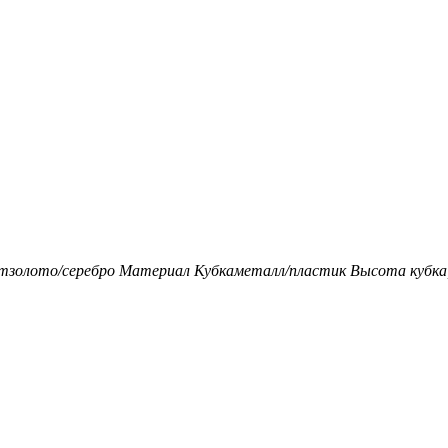
т
золото/серебро
Материал Кубка
металл/пластик
Высота кубка,