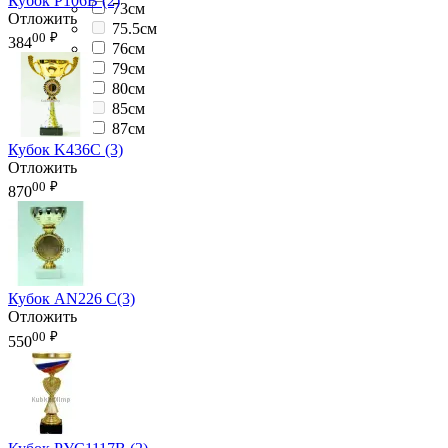
Кубок P106B (2)
73см
Отложить
75.5см
00
₽
384
76см
79см
80см
85см
87см
Кубок K436C (3)
Отложить
00
₽
870
Кубок AN226 C(3)
Отложить
00
₽
550