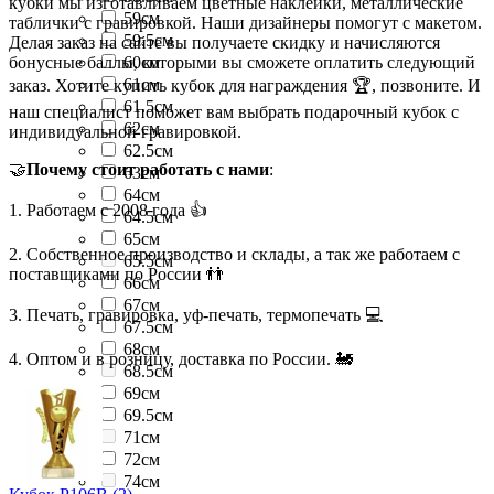
кубки мы изготавливаем цветные наклейки, металлические
59см
таблички с гравировкой. Наши дизайнеры помогут с макетом.
59.5см
Делая заказ на сайте вы получаете скидку и начисляются
бонусные баллы, которыми вы сможете оплатить следующий
60см
61см
заказ. Хотите купить кубок для награждения 🏆, позвоните. И
61.5см
наш специалист поможет вам выбрать подарочный кубок с
62см
индивидуальной гравировкой.
62.5см
🤝
Почему стоит работать с нами
:
63см
64см
1. Работаем с 2008 года 👍
64.5см
65см
2. Собственное производство и склады, а так же работаем с
65.5см
поставщиками по России 👬
66см
67см
3. Печать, гравировка, уф-печать, термопечать 💻
67.5см
68см
4. Оптом и в розницу, доставка по России. 🚂
68.5см
69см
69.5см
71см
72см
74см