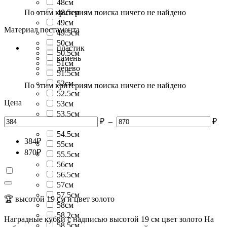
48см
По этим критериям поиска ничего не найдено
48.5см
49см
Материал постамента
49.5см
50см
пластик
50.5см
камень
51см
дерево
51.5см
52см
По этим критериям поиска ничего не найдено
52.5см
Цена
53см
53.5см
₽
–
₽
54см
54.5см
384
₽
55см
870
₽
55.5см
56см
56.5см
57см
57.5см
🏆 высотой 19 см и цвет золото
58см
58.2см
Наградные кубки с надписью высотой 19 см цвет золото На
58.5см