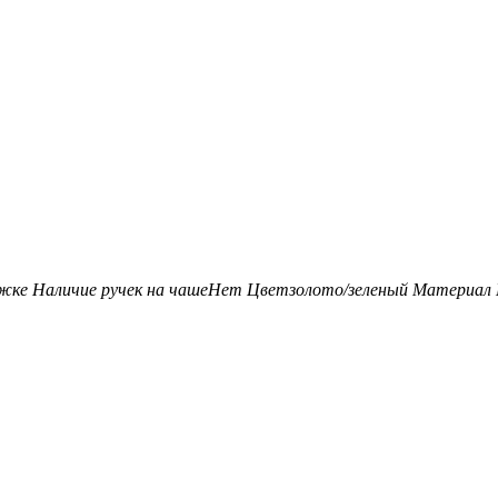
ожке
Наличие ручек на чаше
Нет
Цвет
золото/зеленый
Материал 