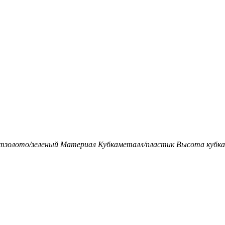
т
золото/зеленый
Материал Кубка
металл/пластик
Высота кубка,