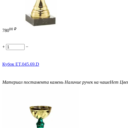
00
₽
780
+
−
Кубок ET.045.69.D
Материал постамента
камень
Наличие ручек на чаше
Нет
Цве