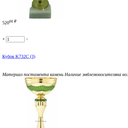
00
₽
520
+
−
Кубок K732C (3)
Материал постамента
камень
Наличие эмблемоносителя
на н