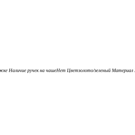
ожке
Наличие ручек на чаше
Нет
Цвет
золото/зеленый
Материал 