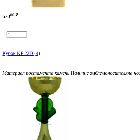
00
₽
630
+
−
Кубок KP 22D (4)
Материал постамента
камень
Наличие эмблемоносителя
на н