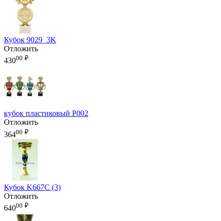
Кубок 9029_3K
Отложить
00
₽
430
кубок пластиковый P002
Отложить
00
₽
364
Кубок K667C (3)
Отложить
00
₽
640