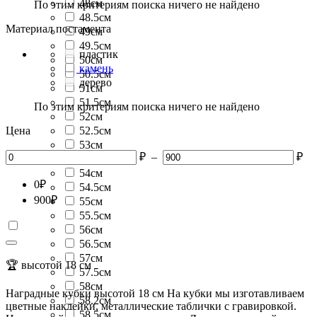
48см
По этим критериям поиска ничего не найдено
48.5см
Материал постамента
49см
49.5см
пластик
50см
камень
50.5см
дерево
51см
51.5см
По этим критериям поиска ничего не найдено
52см
Цена
52.5см
53см
₽
–
₽
53.5см
54см
0
₽
54.5см
900
₽
55см
55.5см
56см
56.5см
57см
🏆 высотой 18 см
57.5см
58см
Наградные кубки высотой 18 см На кубки мы изготавливаем
58.2см
цветные наклейки, металлические таблички с гравировкой.
58.5см