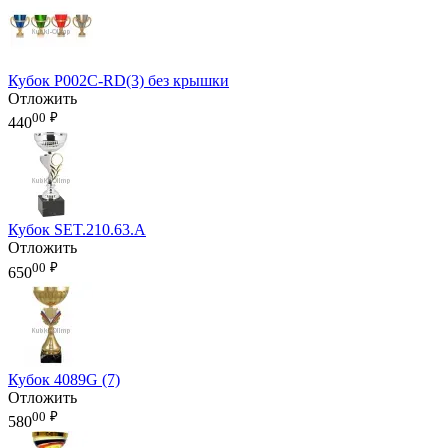
Кубок P002C-RD(3) без крышки
Отложить
00
₽
440
Кубок SET.210.63.A
Отложить
00
₽
650
Кубок 4089G (7)
Отложить
00
₽
580