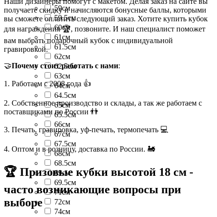
Наши дизайнеры помогут с макетом. Делая заказ на сайте вы
59см
получаете скидку и начисляются бонусные баллы, которыми
59.5см
вы сможете оплатить следующий заказ. Хотите купить кубок
60см
для награждения 🏆, позвоните. И наш специалист поможет
61см
вам выбрать подарочный кубок с индивидуальной
61.5см
гравировкой.
62см
🤝
Почему стоит работать с нами
:
62.5см
63см
1. Работаем с 2008 года 👍
64см
64.5см
2. Собственное производство и склады, а так же работаем с
65см
поставщиками по России 👬
65.5см
66см
3. Печать, гравировка, уф-печать, термопечать 💻
67см
67.5см
4. Оптом и в розницу, доставка по России. 🚂
68см
68.5см
🏆 Призовые кубки высотой 18 см -
69см
69.5см
часто возникающие вопросы при
71см
выборе
72см
74см