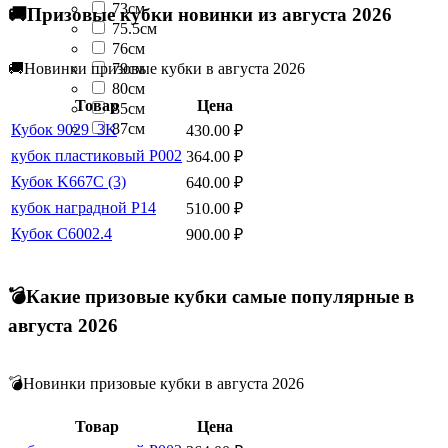
73см
🚚Призовые кубки новинки из августа 2026
75.5см
76см
79см
🚚Новинки призовые кубки в августа 2026
80см
Товар
Цена
85см
87см
Кубок 9029_3K
430.00
₽
кубок пластиковый P002
364.00
₽
Кубок K667C (3)
640.00
₽
кубок наградной P14
510.00
₽
Кубок C6002.4
900.00
₽
💣Какие призовые кубки самые популярные в
августа 2026
💣Новинки призовые кубки в августа 2026
Товар
Цена