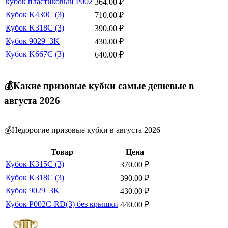
кубок пластиковый P002
364.00
₽
Кубок K430C (3)
710.00
₽
Кубок K318C (3)
390.00
₽
Кубок 9029_3K
430.00
₽
Кубок K667C (3)
640.00
₽
💰Какие призовые кубки самые дешевые в
августа 2026
💰Недорогие призовые кубки в августа 2026
Товар
Цена
Кубок K315С (3)
370.00
₽
Кубок K318C (3)
390.00
₽
Кубок 9029_3K
430.00
₽
Кубок P002C-RD(3) без крышки
440.00
₽