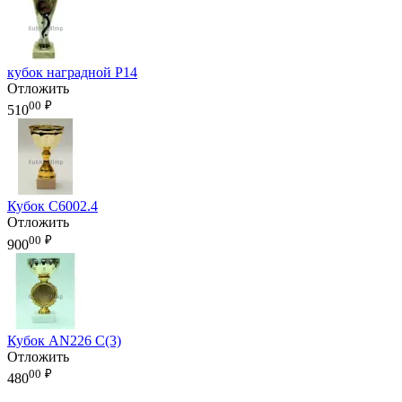
кубок наградной P14
Отложить
00
₽
510
Кубок C6002.4
Отложить
00
₽
900
Кубок AN226 C(3)
Отложить
00
₽
480