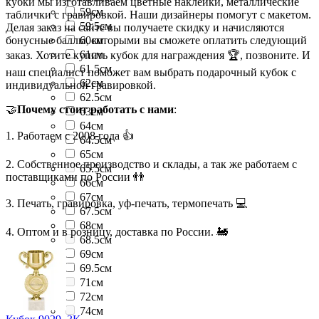
кубки мы изготавливаем цветные наклейки, металлические
59см
таблички с гравировкой. Наши дизайнеры помогут с макетом.
59.5см
Делая заказ на сайте вы получаете скидку и начисляются
бонусные баллы, которыми вы сможете оплатить следующий
60см
61см
заказ. Хотите купить кубок для награждения 🏆, позвоните. И
61.5см
наш специалист поможет вам выбрать подарочный кубок с
62см
индивидуальной гравировкой.
62.5см
🤝
Почему стоит работать с нами
:
63см
64см
1. Работаем с 2008 года 👍
64.5см
65см
2. Собственное производство и склады, а так же работаем с
65.5см
поставщиками по России 👬
66см
67см
3. Печать, гравировка, уф-печать, термопечать 💻
67.5см
68см
4. Оптом и в розницу, доставка по России. 🚂
68.5см
69см
69.5см
71см
72см
74см