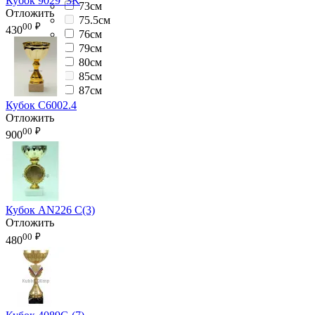
Кубок 9029_3K
73см
Отложить
75.5см
00
₽
430
76см
79см
80см
85см
87см
Кубок C6002.4
Отложить
00
₽
900
Кубок AN226 C(3)
Отложить
00
₽
480