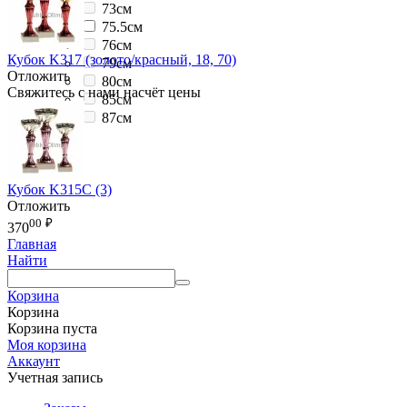
73см
75.5см
76см
Кубок K317 (золото/красный, 18, 70)
79см
Отложить
80см
Свяжитесь с нами насчёт цены
85см
87см
Кубок K315С (3)
Отложить
00
₽
370
Главная
Найти
Корзина
Корзина
Корзина пуста
Моя корзина
Аккаунт
Учетная запись