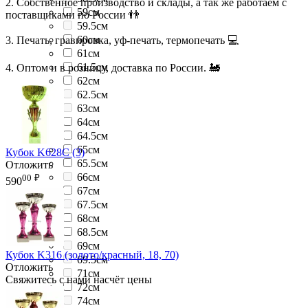
2. Собственное производство и склады, а так же работаем с
59см
поставщиками по России 👬
59.5см
60см
3. Печать, гравировка, уф-печать, термопечать 💻
61см
61.5см
4. Оптом и в розницу, доставка по России. 🚂
62см
62.5см
63см
64см
64.5см
65см
Кубок K628C (3)
65.5см
Отложить
66см
00
₽
590
67см
67.5см
68см
68.5см
69см
Кубок K316 (золото/красный, 18, 70)
69.5см
Отложить
71см
Свяжитесь с нами насчёт цены
72см
74см