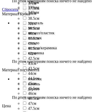
По этим критериям поиска ничего не найдено
320мм
37см
330мм
37.5см
Сбросить
340мм
38см
Материал Кубка
38.5см
хрусталь
39см
металл
39.5см
металл/пластик
40см
пластик
40.5см
стекло
41см
металл/керамика
41.5см
керамика
42см
42.5см
По этим критериям поиска ничего не найдено
43см
43.5см
Материал постамента
44см
44.5см
пластик
45см
камень
45.5см
дерево
46см
По этим критериям поиска ничего не найдено
46.5см
47см
Цена
47.5см