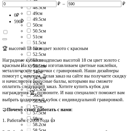
48см
₽
–
₽
48.5см
49см
0
₽
49.5см
590
₽
50см
50.5см
51см
51.5см
🏆 высотой 18 см и цвет золото с красным
52см
52.5см
Наградные кубки с надписью высотой 18 см цвет золото с
53см
красным На кубки мы изготавливаем цветные наклейки,
53.5см
металлические таблички с гравировкой. Наши дизайнеры
54см
помогут с макетом. Делая заказ на сайте вы получаете скидку
54.5см
и начисляются бонусные баллы, которыми вы сможете
55см
оплатить следующий заказ. Хотите купить кубок для
55.5см
награждения 🏆, позвоните. И наш специалист поможет вам
56см
выбрать подарочный кубок с индивидуальной гравировкой.
56.5см
57см
🤝
Почему стоит работать с нами
:
57.5см
58см
1. Работаем с 2008 года 👍
58.2см
58.5см