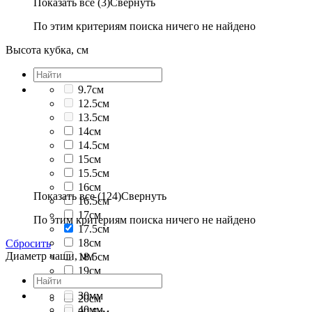
Показать все (3)
Свернуть
По этим критериям поиска ничего не найдено
Высота кубка, см
9.7см
12.5см
13.5см
14см
14.5см
15см
15.5см
16см
Показать все (124)
Свернуть
16.5см
17см
По этим критериям поиска ничего не найдено
17.5см
18см
Сбросить
Диаметр чаши, мм
18.5см
19см
19.5см
30мм
20см
40мм