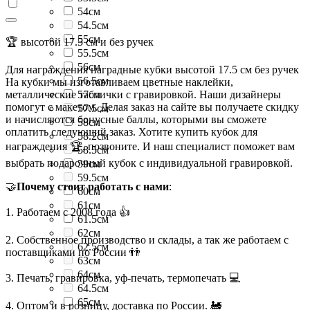
54см
54.5см
55см
🏆 высотой 17.5 см и без ручек
55.5см
56см
Для награждения наградные кубки высотой 17.5 см без ручек
56.5см
На кубки мы изготавливаем цветные наклейки,
металлические таблички с гравировкой. Наши дизайнеры
57см
помогут с макетом. Делая заказ на сайте вы получаете скидку
57.5см
и начисляются бонусные баллы, которыми вы сможете
58см
оплатить следующий заказ. Хотите купить кубок для
58.2см
награждения 🏆, позвоните. И наш специалист поможет вам
58.5см
выбрать подарочный кубок с индивидуальной гравировкой.
59см
59.5см
🤝
Почему стоит работать с нами
:
60см
61см
1. Работаем с 2008 года 👍
61.5см
62см
2. Собственное производство и склады, а так же работаем с
62.5см
поставщиками по России 👬
63см
64см
3. Печать, гравировка, уф-печать, термопечать 💻
64.5см
65см
4. Оптом и в розницу, доставка по России. 🚂