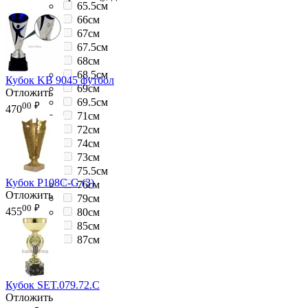
65.5см
66см
67см
67.5см
68см
68.5см
Кубок KB 9045 футбол
69см
Отложить
69.5см
00
₽
470
71см
72см
74см
73см
75.5см
Кубок P108C-G (3)
76см
Отложить
79см
00
₽
455
80см
85см
87см
Кубок SET.079.72.C
Отложить