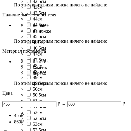
42.5см
По этим критериям поиска ничего не найдено
43см
43.5см
Наличие эмблемоносителя
44см
44.5см
на чаше
45см
на ножке
45.5см
По этим критериям поиска ничего не найдено
46см
46.5см
Материал постамента
47см
47.5см
пластик
48см
камень
48.5см
дерево
49см
По этим критериям поиска ничего не найдено
49.5см
50см
Цена
50.5см
51см
₽
–
₽
51.5см
52см
455
₽
52.5см
860
₽
53см
53.5см