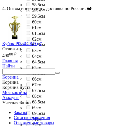
58.5см
4. Оптом и в розницу, доставка по России. 🚂
59см
59.5см
60см
61см
61.5см
62см
Кубок P004C-RD (3)
62.5см
Отложить
63см
00
₽
490
64см
Главная
64.5см
Найти
65см
65.5см
Корзина
66см
Корзина
67см
Корзина пуста
67.5см
Моя корзина
68см
Аккаунт
68.5см
Учетная запись
69см
Заказы
69.5см
Список сравнения
71см
Отложенные товары
72см