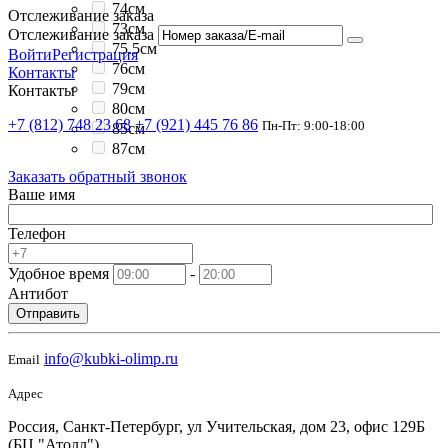
74см
Отслеживание заказа
73см
Отслеживание заказа
75.5см
Войти
Регистрация
76см
Контакты
79см
Контакты
80см
+7 (812) 748 23 68
+7 (921) 445 76 86
Пн-Пт: 9:00-18:00
85см
87см
Заказать обратный звонок
Ваше имя
Телефон
Удобное время
-
Антибот
Отправить
info@kubki-olimp.ru
Email
Адрес
Россия, Санкт-Петербург, ул Учительская, дом 23, офис 129Б
(БЦ "Атолл")