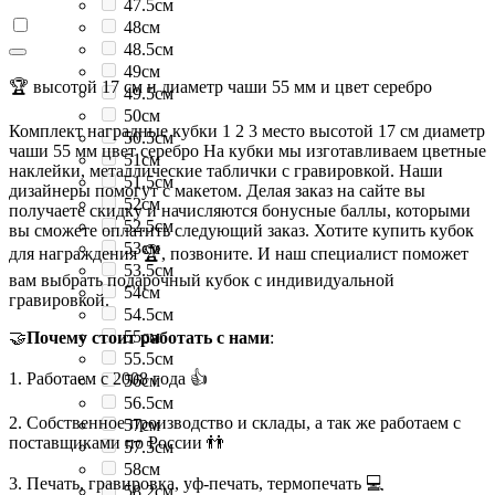
47.5см
48см
48.5см
49см
🏆 высотой 17 см и диаметр чаши 55 мм и цвет серебро
49.5см
50см
Комплект наградные кубки 1 2 3 место высотой 17 см диаметр
50.5см
чаши 55 мм цвет серебро На кубки мы изготавливаем цветные
51см
наклейки, металлические таблички с гравировкой. Наши
51.5см
дизайнеры помогут с макетом. Делая заказ на сайте вы
52см
получаете скидку и начисляются бонусные баллы, которыми
52.5см
вы сможете оплатить следующий заказ. Хотите купить кубок
53см
для награждения 🏆, позвоните. И наш специалист поможет
53.5см
вам выбрать подарочный кубок с индивидуальной
54см
гравировкой.
54.5см
55см
🤝
Почему стоит работать с нами
:
55.5см
1. Работаем с 2008 года 👍
56см
56.5см
2. Собственное производство и склады, а так же работаем с
57см
поставщиками по России 👬
57.5см
58см
3. Печать, гравировка, уф-печать, термопечать 💻
58.2см