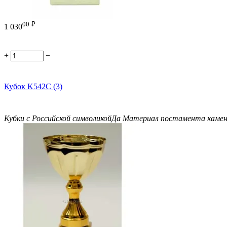
00
₽
1 030
+
−
Кубок K542C (3)
Кубки с Российской символикой
Да
Материал постамента
каме