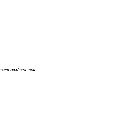
а
металл/пластик