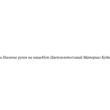
нь
Наличие ручек на чаше
Нет
Цвет
золото/синий
Материал Кубк